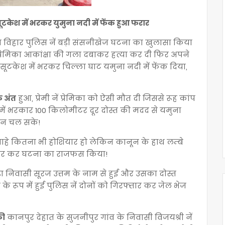
सूटकेश में भरकर युमुना नदी में फेंक हुआ फरार
त विहार पुलिस नें बड़ी संसनीखेज घटना का खुलासा किया
 प्रेमिका आकांक्षा की गला दबाकर हत्या कर दी फिर अपने
ूटकेश में भरकर चिल्ला घाट यमुना नदी में फेंक दिया,
क अंत
हुआ, प्रेमी नें प्रेमिका को ऐसी मौत दी जिससे रूह कांप
ेश में भरकार 100 किलोमीटर दूर दोस्त की मदद से यमुना
ा न चल सके!
चाहे कितना भी होशियार हो लेकिन कानून के हाथ लम्बे
िरफ्तार कर घटना का राजफस किया!
ा निवासी सूरज उत्तम के नाम से हुई और उसका दोस्त
रूप में हुई पुलिस नें दोनों को गिरफ्तार कर जेल भेज
की
कानपुर देहात के सुजनीपुर गांव के निवासी विजयश्री नें