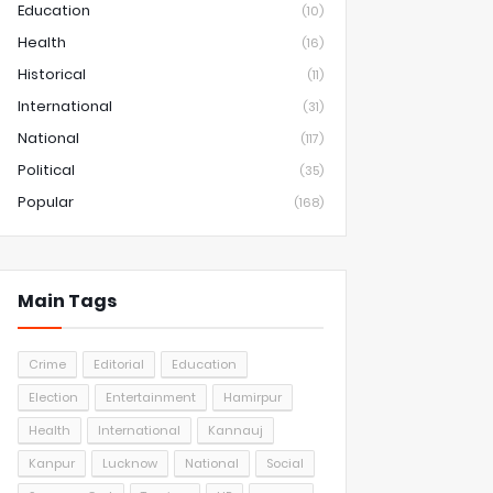
Education
(10)
Health
(16)
Historical
(11)
International
(31)
National
(117)
Political
(35)
Popular
(168)
Main Tags
Crime
Editorial
Education
Election
Entertainment
Hamirpur
Health
International
Kannauj
Kanpur
Lucknow
National
Social