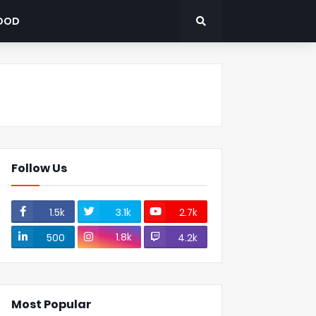
OOD
Follow Us
1.5k
3.1k
2.7k
1.8k
500
4.2k
Most Popular