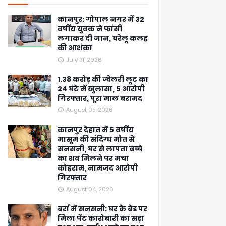
कानपुर: गोपाल नगर में 32
वर्षीय युवक ने फांसी
लगाकर दी जान, घरेलू कलह
की आशंका
July 31, 2026
1.38 करोड़ की ज्वेलरी लूट का
24 घंटे में खुलासा, 5 आरोपी
गिरफ्तार, पूरा माल बरामद
August 05, 2026
कानपुर देहात में 5 वर्षीय
मासूम की संदिग्ध मौत से
सनसनी, घर से लापता बच्चे
का शव मिलने पर मचा
कोहराम, नामजद आरोपी
गिरफ्तार
August 04, 2026
बर्रा में सनसनी: घर के बेड पर
मिला पेंट कारोबारी का सड़ा