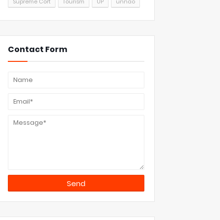
Supreme Cort
Tourism
UP
unnao
Contact Form