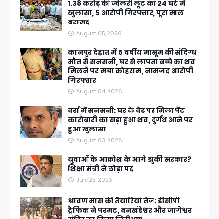
1.38 करोड़ की ज्वेलरी लूट का 24 घंटे में
खुलासा, 5 आरोपी गिरफ्तार, पूरा माल
बरामद
August 05, 2026
कानपुर देहात में 5 वर्षीय मासूम की संदिग्ध
मौत से सनसनी, घर से लापता बच्चे का शव
मिलने पर मचा कोहराम, नामजद आरोपी
गिरफ्तार
August 04, 2026
बर्रा में सनसनी: घर के बेड पर मिला पेंट
कारोबारी का सड़ा हुआ शव, दुर्गंध आने पर
हुआ खुलासा
August 03, 2026
युवाओं के आक्रोश के आगे झुकी सरकार?
शिक्षा मंत्री ने छोड़ा पद
July 25, 2026
श्रावण मास की तैयारियां तेज: डीसीपी
ट्रैफिक ने परमट, बनखंडेश्वर और जागेश्वर