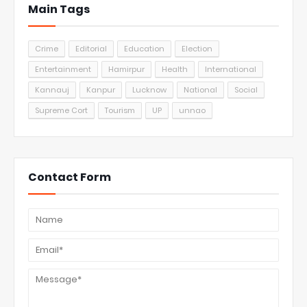
Main Tags
Crime
Editorial
Education
Election
Entertainment
Hamirpur
Health
International
Kannauj
Kanpur
Lucknow
National
Social
Supreme Cort
Tourism
UP
unnao
Contact Form