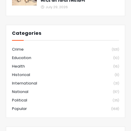
मंदिर का किया निरीक्षण
July 29, 2026
Categories
Crime
(531)
Education
(10)
Health
(16)
Historical
(11)
International
(31)
National
(117)
Political
(35)
Popular
(168)