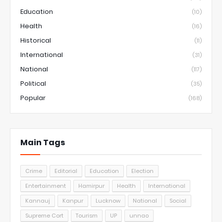
Education
(10)
Health
(16)
Historical
(11)
International
(31)
National
(117)
Political
(35)
Popular
(168)
Main Tags
Crime
Editorial
Education
Election
Entertainment
Hamirpur
Health
International
Kannauj
Kanpur
Lucknow
National
Social
Supreme Cort
Tourism
UP
unnao