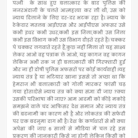
पत्नी के साथ हुए बलात्कार के बाद पुलिस की
नजरअंदाजी के चलते आत्महत्या कर ली थी, उस को
न्याय दिलाने के लिए दर-दर भटक रहा है। न्याय के
ठेकेदार मतलब आईएएस और आईपीएस अफसर उसे
कभी इधर कभी उधर,कभी इस जिला,कभी उस जिला
कभी इस विभाग कभी उस विभाग दौड़ते रहते हैं। चक्कर
पे चक्कर लगवाते रहते हैं,कुछ नहीं मिला तो यह साक्ष्य
लेकर आओ वह पत्रांक ले आओ, यह कागज वह कागज
लेकिन अभी तक न ही बलात्कारी की गिरफ्तारी हुई
और ना ही दोषी पुलिस अफसरों पर कोई कार्यवाही ।यह
न्याय तंत्र है या भटियार खाना इससे तो अच्छा था कि
हेमराज भी बलात्कारी को गोली मारकर फांसी चढ़
गया होता।ऐसे न्याय तंत्र को क्या संज्ञा दी जाए ?क्या
उसकी परिभाषा की जाए? आम आदमी को कीड़े मकोड़े
समझने वाले चंद आफिसर देश समाज और न्याय तंत्र
की बदनामी का कारण भी है और लोकतंत्र की सफेदी
पर एक बदनुमा दाग भी है। देश के कर्णधारों से भी क्या
अपेक्षा की जाए 6 सालों से मीडिया में चल रहे इस
प्रकरण की जानकारी किसे ना होगी लेकिन किसी को