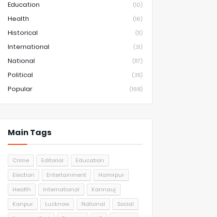
Education
(10)
Health
(16)
Historical
(11)
International
(31)
National
(117)
Political
(35)
Popular
(168)
Main Tags
Crime
Editorial
Education
Election
Entertainment
Hamirpur
Health
International
Kannauj
Kanpur
Lucknow
National
Social