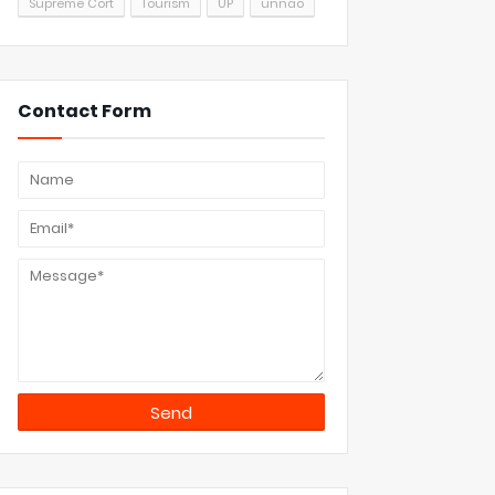
Supreme Cort
Tourism
UP
unnao
Contact Form