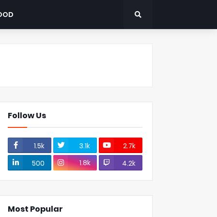
OOD
Follow Us
1.5k
3.1k
2.7k
1.8k
500
4.2k
Most Popular