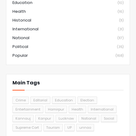
Education
(10)
Health
(16)
Historical
(11)
International
(31)
National
(117)
Political
(35)
Popular
(168)
Main Tags
Crime
Editorial
Education
Election
Entertainment
Hamirpur
Health
International
Kannauj
Kanpur
Lucknow
National
Social
Supreme Cort
Tourism
UP
unnao