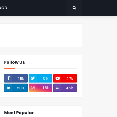
OOD
Follow Us
1.5k
3.1k
2.7k
1.8k
500
4.2k
Most Popular