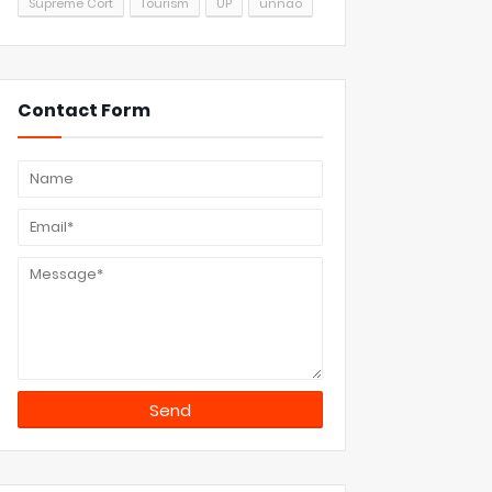
Supreme Cort
Tourism
UP
unnao
Contact Form