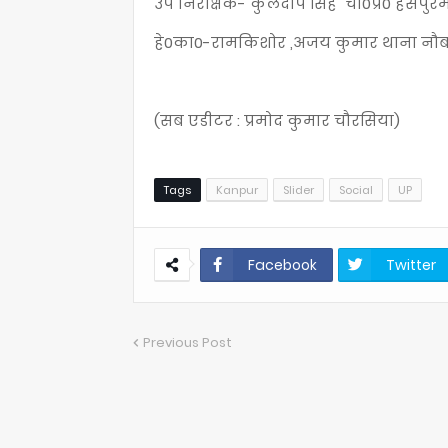
उप निरीक्षक- कुलदीप सिंह चौ0प्र0 हंसपुरम,धर
हे0का0-रामकिशोर ,अजय कुमार थाना नौब
(सब एडीटर : प्रमोद कुमार चौरसिया)
Tags
Kanpur
Slider
Social
UP
Facebook
Twitter
Previous Post