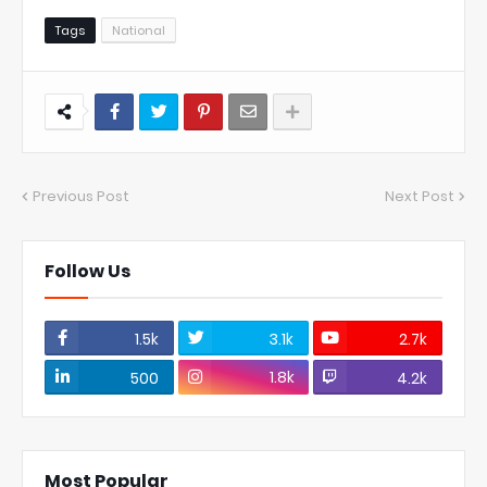
Tags
National
Previous Post
Next Post
Follow Us
1.5k
3.1k
2.7k
1.8k
500
4.2k
Most Popular