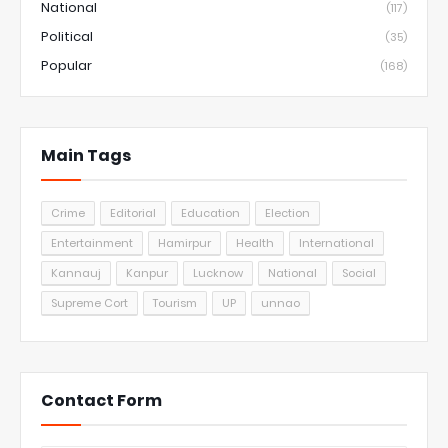
National
(117)
Political
(35)
Popular
(168)
Main Tags
Crime
Editorial
Education
Election
Entertainment
Hamirpur
Health
International
Kannauj
Kanpur
Lucknow
National
Social
Supreme Cort
Tourism
UP
unnao
Contact Form