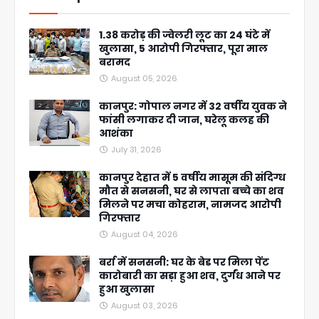
1.38 करोड़ की ज्वेलरी लूट का 24 घंटे में
खुलासा, 5 आरोपी गिरफ्तार, पूरा माल
बरामद
August 05, 2026
कानपुर: गोपाल नगर में 32 वर्षीय युवक ने
फांसी लगाकर दी जान, घरेलू कलह की
आशंका
July 31, 2026
कानपुर देहात में 5 वर्षीय मासूम की संदिग्ध
मौत से सनसनी, घर से लापता बच्चे का शव
मिलने पर मचा कोहराम, नामजद आरोपी
गिरफ्तार
August 04, 2026
बर्रा में सनसनी: घर के बेड पर मिला पेंट
कारोबारी का सड़ा हुआ शव, दुर्गंध आने पर
हुआ खुलासा
August 03, 2026