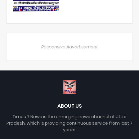
Responsive Advertisement
ABOUT US
Times 7 News is the emerging news channel of Uttar
Pradesh, which is providing continuous service from last 7
years.