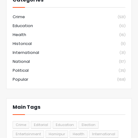
Crime
(531)
Education
(10)
Health
(16)
Historical
(11)
International
(31)
National
(117)
Political
(35)
Popular
(168)
Main Tags
Crime
Editorial
Education
Election
Entertainment
Hamirpur
Health
International