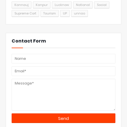
Kannauj
Kanpur
Lucknow
National
Social
Supreme Cort
Tourism
UP
unnao
Contact Form