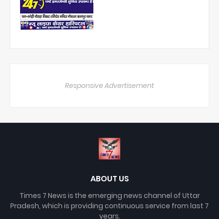
Responsive Advertisement
ABOUT US
Times 7 News is the emerging news channel of Uttar
Pradesh, which is providing continuous service from last 7
years.