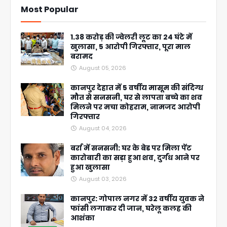
Most Popular
1.38 करोड़ की ज्वेलरी लूट का 24 घंटे में
खुलासा, 5 आरोपी गिरफ्तार, पूरा माल
बरामद
August 05, 2026
कानपुर देहात में 5 वर्षीय मासूम की संदिग्ध
मौत से सनसनी, घर से लापता बच्चे का शव
मिलने पर मचा कोहराम, नामजद आरोपी
गिरफ्तार
August 04, 2026
बर्रा में सनसनी: घर के बेड पर मिला पेंट
कारोबारी का सड़ा हुआ शव, दुर्गंध आने पर
हुआ खुलासा
August 03, 2026
कानपुर: गोपाल नगर में 32 वर्षीय युवक ने
फांसी लगाकर दी जान, घरेलू कलह की
आशंका