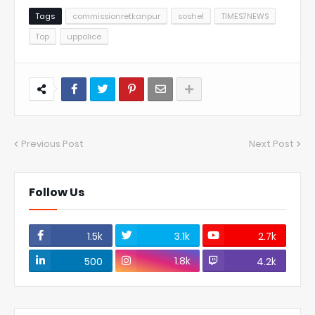
Tags
commissionretkanpur
soshel
TIMES7NEWS
Top
uppolice
Previous Post
Next Post
Follow Us
1.5k
3.1k
2.7k
1.8k
500
4.2k