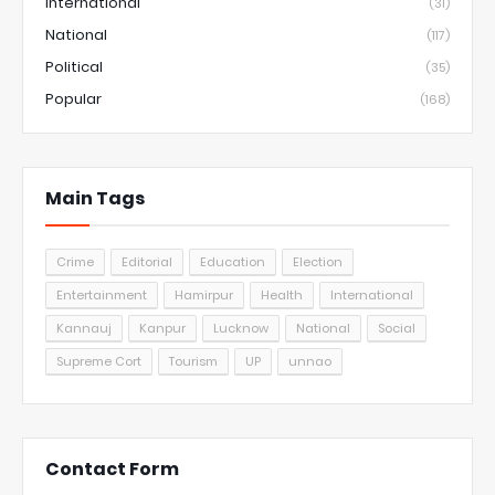
International
(31)
National
(117)
Political
(35)
Popular
(168)
Main Tags
Crime
Editorial
Education
Election
Entertainment
Hamirpur
Health
International
Kannauj
Kanpur
Lucknow
National
Social
Supreme Cort
Tourism
UP
unnao
Contact Form