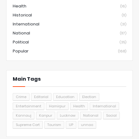
Health
(16)
Historical
(11)
International
(31)
National
(117)
Political
(35)
Popular
(168)
Main Tags
Crime
Editorial
Education
Election
Entertainment
Hamirpur
Health
International
Kannauj
Kanpur
Lucknow
National
Social
Supreme Cort
Tourism
UP
unnao