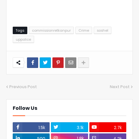
Tags
commissionretkanpur
Crime
soshel
uppolice
Previous Post
Next Post
Follow Us
1.5k
3.1k
2.7k
1.8k
500
4.2k