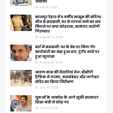
आशंका
July 31, 2026
कानपुर देहात में 5 वर्षीय मासूम की संदिग्ध
मौत से सनसनी, घर से लापता बच्चे का शव
मिलने पर मचा कोहराम, नामजद आरोपी
गिरफ्तार
August 04, 2026
बर्रा में सनसनी: घर के बेड पर मिला पेंट
कारोबारी का सड़ा हुआ शव, दुर्गंध आने पर
हुआ खुलासा
August 03, 2026
श्रावण मास की तैयारियां तेज: डीसीपी
ट्रैफिक ने परमट, बनखंडेश्वर और जागेश्वर
मंदिर का किया निरीक्षण
July 29, 2026
युवाओं के आक्रोश के आगे झुकी सरकार?
शिक्षा मंत्री ने छोड़ा पद
July 25, 2026