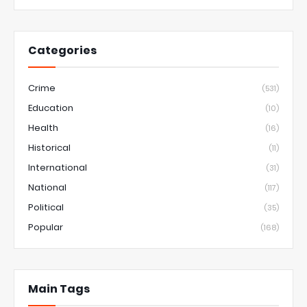
Categories
Crime
(531)
Education
(10)
Health
(16)
Historical
(11)
International
(31)
National
(117)
Political
(35)
Popular
(168)
Main Tags