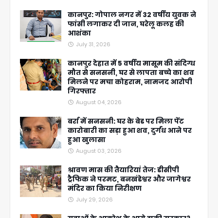
कानपुर: गोपाल नगर में 32 वर्षीय युवक ने
फांसी लगाकर दी जान, घरेलू कलह की
आशंका
July 31, 2026
कानपुर देहात में 5 वर्षीय मासूम की संदिग्ध
मौत से सनसनी, घर से लापता बच्चे का शव
मिलने पर मचा कोहराम, नामजद आरोपी
गिरफ्तार
August 04, 2026
बर्रा में सनसनी: घर के बेड पर मिला पेंट
कारोबारी का सड़ा हुआ शव, दुर्गंध आने पर
हुआ खुलासा
August 03, 2026
श्रावण मास की तैयारियां तेज: डीसीपी
ट्रैफिक ने परमट, बनखंडेश्वर और जागेश्वर
मंदिर का किया निरीक्षण
July 29, 2026