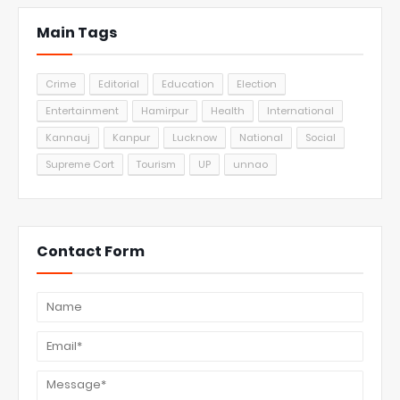
Main Tags
Crime
Editorial
Education
Election
Entertainment
Hamirpur
Health
International
Kannauj
Kanpur
Lucknow
National
Social
Supreme Cort
Tourism
UP
unnao
Contact Form