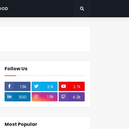
OOD
Follow Us
1.5k
3.1k
2.7k
1.8k
500
4.2k
Most Popular