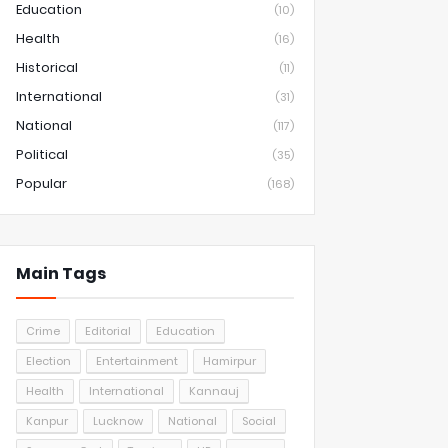
Education
(10)
Health
(16)
Historical
(11)
International
(31)
National
(117)
Political
(35)
Popular
(168)
Main Tags
Crime
Editorial
Education
Election
Entertainment
Hamirpur
Health
International
Kannauj
Kanpur
Lucknow
National
Social