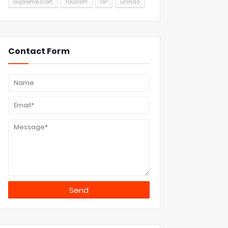
Supreme Cort
Tourism
UP
unnao
Contact Form