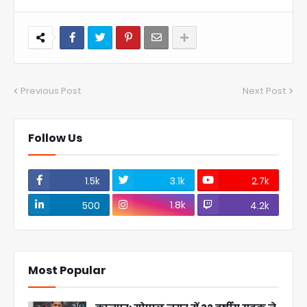
Previous Post
Next Post
Follow Us
1.5k
3.1k
2.7k
1.8k
500
4.2k
Most Popular