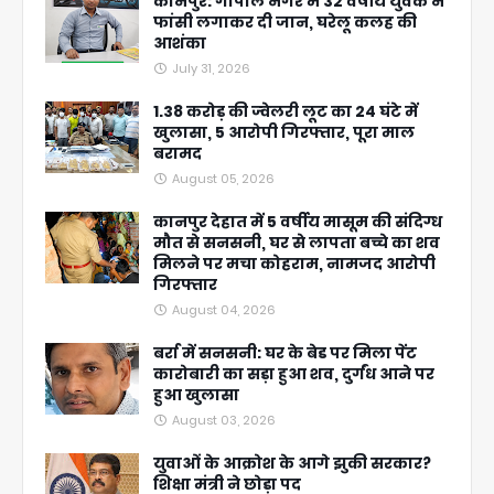
कानपुर: गोपाल नगर में 32 वर्षीय युवक ने
फांसी लगाकर दी जान, घरेलू कलह की
आशंका
July 31, 2026
1.38 करोड़ की ज्वेलरी लूट का 24 घंटे में
खुलासा, 5 आरोपी गिरफ्तार, पूरा माल
बरामद
August 05, 2026
कानपुर देहात में 5 वर्षीय मासूम की संदिग्ध
मौत से सनसनी, घर से लापता बच्चे का शव
मिलने पर मचा कोहराम, नामजद आरोपी
गिरफ्तार
August 04, 2026
बर्रा में सनसनी: घर के बेड पर मिला पेंट
कारोबारी का सड़ा हुआ शव, दुर्गंध आने पर
हुआ खुलासा
August 03, 2026
युवाओं के आक्रोश के आगे झुकी सरकार?
शिक्षा मंत्री ने छोड़ा पद