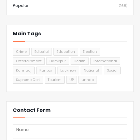
Popular
(168)
Main Tags
Crime
Editorial
Education
Election
Entertainment
Hamirpur
Health
International
Kannauj
Kanpur
Lucknow
National
Social
Supreme Cort
Tourism
UP
unnao
Contact Form