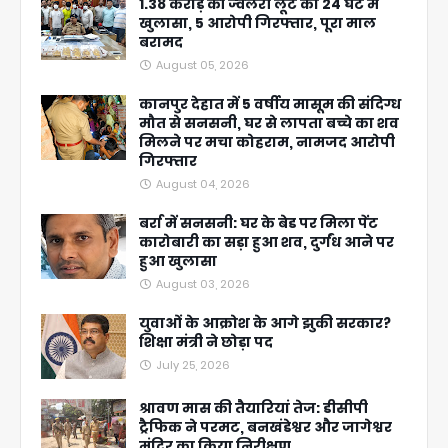
1.38 करोड़ की ज्वेलरी लूट का 24 घंटे में
खुलासा, 5 आरोपी गिरफ्तार, पूरा माल
बरामद
August 05, 2026
कानपुर देहात में 5 वर्षीय मासूम की संदिग्ध
मौत से सनसनी, घर से लापता बच्चे का शव
मिलने पर मचा कोहराम, नामजद आरोपी
गिरफ्तार
August 04, 2026
बर्रा में सनसनी: घर के बेड पर मिला पेंट
कारोबारी का सड़ा हुआ शव, दुर्गंध आने पर
हुआ खुलासा
August 03, 2026
युवाओं के आक्रोश के आगे झुकी सरकार?
शिक्षा मंत्री ने छोड़ा पद
July 25, 2026
श्रावण मास की तैयारियां तेज: डीसीपी
ट्रैफिक ने परमट, बनखंडेश्वर और जागेश्वर
मंदिर का किया निरीक्षण