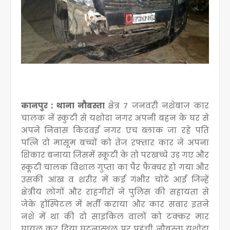
कानपुर : थाना नौबस्ता
क्षेत्र 7 जनवरी नशेबाज कार
चालक नें स्कुटी से यशोदा नगर अपनी बहन के घर से
अपने निवास किदवई नगर एच ब्लाक जा रहे पति
पत्नि दो मासूम बच्चों को तेज रफ्तार कार ने अपना
शिकार बनाया जिसमें स्कूटी के तो परखच्चे उड़ गए और
स्कूटी चालक विशाल गुप्ता का पैर फैक्चर हो गया और
उसकी आंख व शरीर में कई गंभीर चोटें आई जिन्हें
क्षेत्रीय लोगों और राहगीरों ने पुलिस की सहायता से
जेके हॉस्पिटल में भर्ती कराया और कार सवार इतने
नशे में था की दो साइकिल वालों को टक्कर मार
घायल कर दिया घटनास्थल पर पहुंची नौबस्ता यशोदा