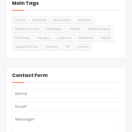
Main Tags
Crime
Editorial
Education
Election
Entertainment
Hamirpur
Health
International
Kannauj
Kanpur
Lucknow
National
Social
Supreme Cort
Tourism
UP
unnao
Contact Form