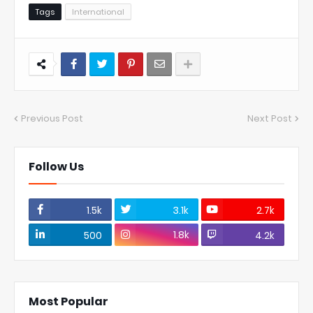
Tags
International
Previous Post
Next Post
Follow Us
1.5k
3.1k
2.7k
1.8k
500
4.2k
Most Popular