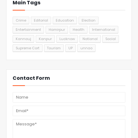
Main Tags
Crime
Editorial
Education
Election
Entertainment
Hamirpur
Health
International
Kannauj
Kanpur
Lucknow
National
Social
Supreme Cort
Tourism
UP
unnao
Contact Form