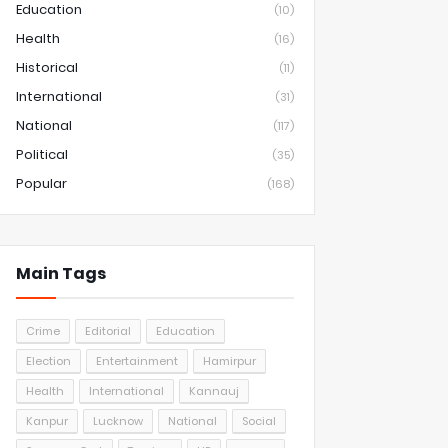
Education
(10)
Health
(16)
Historical
(11)
International
(31)
National
(117)
Political
(35)
Popular
(168)
Main Tags
Crime
Editorial
Education
Election
Entertainment
Hamirpur
Health
International
Kannauj
Kanpur
Lucknow
National
Social