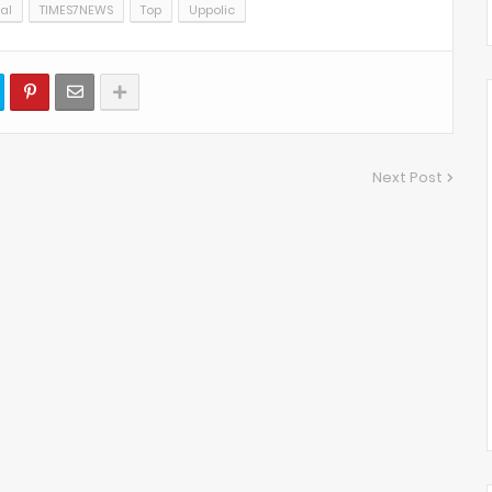
al
TIMES7NEWS
Top
Uppolic
Next Post