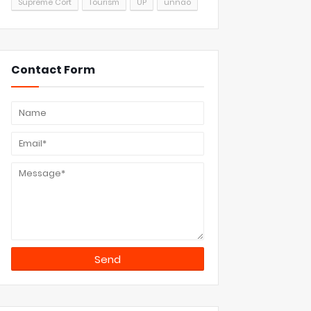
Supreme Cort
Tourism
UP
unnao
Contact Form