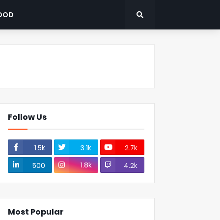
OOD
Follow Us
1.5k
3.1k
2.7k
1.8k
500
4.2k
Most Popular