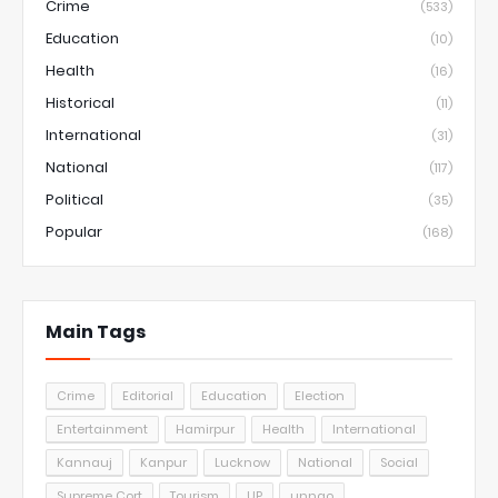
Crime
(533)
Education
(10)
Health
(16)
Historical
(11)
International
(31)
National
(117)
Political
(35)
Popular
(168)
Main Tags
Crime
Editorial
Education
Election
Entertainment
Hamirpur
Health
International
Kannauj
Kanpur
Lucknow
National
Social
Supreme Cort
Tourism
UP
unnao