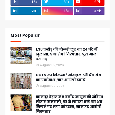
1.5k
3.1k
2.7k
1.8k
500
4.2k
Most Popular
1.38 करोड़ की ज्वेलरी लूट का 24 घंटे में
खुलासा, 5 आरोपी गिरफ्तार, पूरा माल
बरामद
August 05, 2026
CCTV का शिकंजा! मोबाइल स्नैचिंग गैंग
का पर्दाफाश, चार आरोपी दबोचे
August 09, 2026
कानपुर देहात में 5 वर्षीय मासूम की संदिग्ध
मौत से सनसनी, घर से लापता बच्चे का शव
मिलने पर मचा कोहराम, नामजद आरोपी
गिरफ्तार