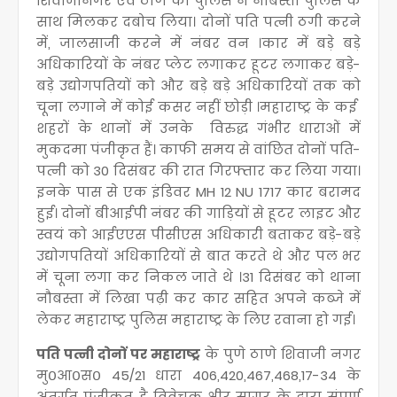
शिवाजीनगर एवं ठाणे की पुलिस ने नौबस्ता पुलिस के
साथ मिलकर दबोच लिया। दोनों पति पत्नी ठगी करने
में, जालसाजी करने में नंबर वन ।कार में बड़े बड़े
अधिकारियों के नंबर प्लेट लगाकर हूटर लगाकर बड़े-
बड़े उद्योगपतियों को और बड़े बड़े अधिकारियों तक को
चूना लगाने में कोई कसर नहीं छोड़ी ।महाराष्ट्र के कई
शहरों के थानों में उनके विरुद्ध गंभीर धाराओं में
मुकदमा पंजीकृत हैं। काफी समय से वांछित दोनों पति-
पत्नी को 30 दिसंबर की रात गिरफ्तार कर लिया गया।
इनके पास से एक इंडिवर MH 12 NU 1717 कार बरामद
हुई। दोनों बीआईपी नंबर की गाड़ियों से हूटर लाइट और
स्वयं को आईएएस पीसीएस अधिकारी बताकर बड़े-बड़े
उद्योगपतियों अधिकारियों से बात करते थे और पल भर
में चूना लगा कर निकल जाते थे ।31 दिसंबर को थाना
नौबस्ता में लिखा पढ़ी कर कार सहित अपने कब्जे में
लेकर महाराष्ट्र पुलिस महाराष्ट्र के लिए रवाना हो गई।
पति पत्नी दोनों पर महाराष्ट्र
के पुणे ठाणे शिवाजी नगर
मु०आ०स० 45/21 धारा 406,420,467,468,17-34 के
अंतर्गत पंजीकृत है विवेचक क्षीर सागर के द्वारा संपूर्ण