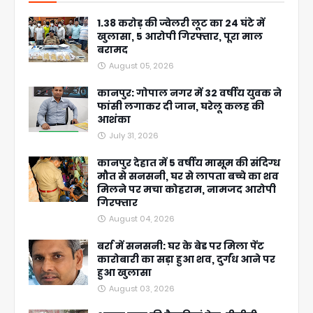
1.38 करोड़ की ज्वेलरी लूट का 24 घंटे में
खुलासा, 5 आरोपी गिरफ्तार, पूरा माल
बरामद
August 05, 2026
कानपुर: गोपाल नगर में 32 वर्षीय युवक ने
फांसी लगाकर दी जान, घरेलू कलह की
आशंका
July 31, 2026
कानपुर देहात में 5 वर्षीय मासूम की संदिग्ध
मौत से सनसनी, घर से लापता बच्चे का शव
मिलने पर मचा कोहराम, नामजद आरोपी
गिरफ्तार
August 04, 2026
बर्रा में सनसनी: घर के बेड पर मिला पेंट
कारोबारी का सड़ा हुआ शव, दुर्गंध आने पर
हुआ खुलासा
August 03, 2026