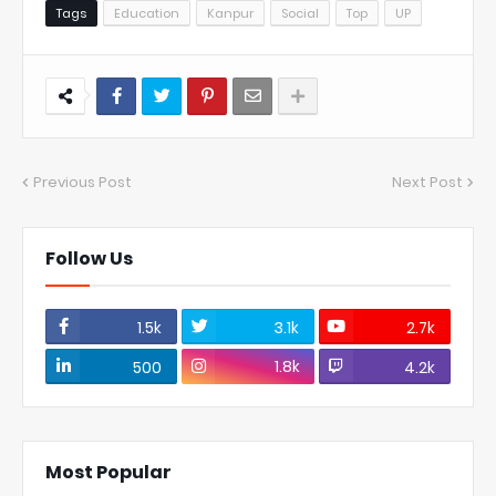
Tags
Education
Kanpur
Social
Top
UP
Previous Post
Next Post
Follow Us
1.5k
3.1k
2.7k
1.8k
500
4.2k
Most Popular