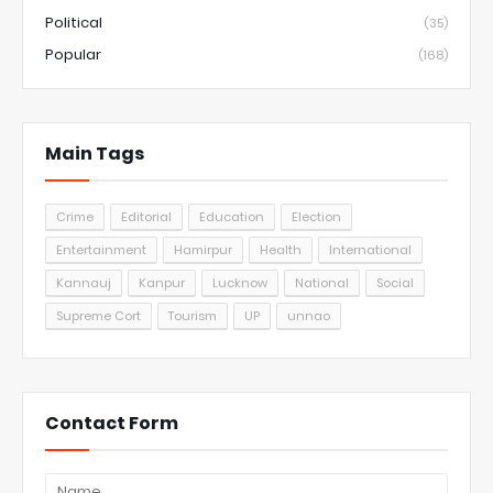
Political
(35)
Popular
(168)
Main Tags
Crime
Editorial
Education
Election
Entertainment
Hamirpur
Health
International
Kannauj
Kanpur
Lucknow
National
Social
Supreme Cort
Tourism
UP
unnao
Contact Form