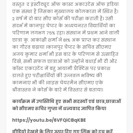
वस्तुतः द इंस्टीट्यूट ऑफ कास्ट अकाउंटेंस ऑफ इंडिया
एक संस्था है जिसका मुख्यालय कोलकाता में स्थित है।
2 वर्ष में दो बार सीए कोर्स की परीक्षा कराती है। उसी
संदर्भ में कानपुर चेप्टर के अध्ययनरत विद्यार्थियों का
परिणाम लगभग 75% रहा। संस्थान में प्रथम आने वाली
छात्रा कु. आकांक्षी शर्मा ने 81% अंक प्राप्त कर संस्थान
का गौरव बढ़ाया ।कानपुर चैप्टर के सचिव सीएमए
अजय कुमार शर्मा भी इस बार के परिणाम से उत्साहित
दिखे, सभी सफल छात्राओं को उन्होंने बधाई भी दी और
कॉस्ट एकाउंटेंट में बहु आयामी प्रैक्टिस पर प्रकाश
डालते हुए परीक्षार्थियों की उज्जवल भविष्य की
कामनाएं भी की ।वाइस चेयरमैन सीएमए एके
श्रीवास्तव ने कोर्स के बारे में विस्तार से बताया।
कार्यक्रम में उपस्तिथि हुए सभी सदस्यों एवं छात्र,छात्राओं
को सीएमए रुचिर गुप्ता नें धन्यवाद ज्ञापित किया
https://youtu.be/6VFQiCBqKBE
वीडियो देखने के लिए ऊपर दिए गए लिंक को टच करें