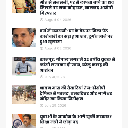
मौत से सनसनी, घर से लापता बच्चे का शव
मिलने पर मचा कोहराम, नामजद आरोपी
गिरफ्तार
August 04, 2026
बर्रा में सनसनी: घर के बेड पर मिला पेंट
कारोबारी का सड़ा हुआ शव, दुर्गंध आने पर
हुआ खुलासा
August 03, 2026
कानपुर: गोपाल नगर में 32 वर्षीय युवक ने
फांसी लगाकर दी जान, घरेलू कलह की
आशंका
July 31, 2026
श्रावण मास की तैयारियां तेज: डीसीपी
ट्रैफिक ने परमट, बनखंडेश्वर और जागेश्वर
मंदिर का किया निरीक्षण
July 29, 2026
युवाओं के आक्रोश के आगे झुकी सरकार?
शिक्षा मंत्री ने छोड़ा पद