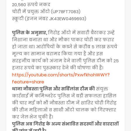
20,560 रुपये नकद
चोरी में प्रयुक्त ऑटो (UP78FT7083)
स्कूटी (इंजन नंबर JK43EW0469693)
पुलिस के अनुसार,
गिरोह ऑटो में सवारी बैठाकर उन्हें
निशाना बनाता था और मौका पाकर चोरी कर फरार
हो जाता था। आरोपियों के कब्जे से करीब 5 लाख रुपये
मूल्य का सामान बरामद किया गया है और इस
सरहनीय कार्य को अंजाम देने वाली पुलिस टीम को 25
हजार रूपये का पुरुस्कार देने की घोषणा की हैं।
https://youtube.com/shorts/PxwfkhohWWY?
feature=share
थाना नौबस्ता पुलिस और सर्विलांस टीम की
संयुक्त
कार्रवाई में कमिश्नरेट पुलिस नें बड़ी सफलता हासिल
की चार मई को भी नौबस्ता टीम नें शातिर चोरी गिरोह
की तीन महिलाओं व साथी ऑटो चालक को गिरफ्तार
कर जेल भेज चुकी हैं।
पुलिस अब गिरोह के अन्य संभावित सदस्यों और वारदातों
की जांच में जुटी है।