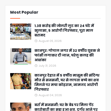
Most Popular
1.38 करोड़ की ज्वेलरी लूट का 24 घंटे में
खुलासा, 5 आरोपी गिरफ्तार, पूरा माल
बरामद
August 05, 2026
कानपुर: गोपाल नगर में 32 वर्षीय युवक ने
फांसी लगाकर दी जान, घरेलू कलह की
आशंका
July 31, 2026
कानपुर देहात में 5 वर्षीय मासूम की संदिग्ध
मौत से सनसनी, घर से लापता बच्चे का शव
मिलने पर मचा कोहराम, नामजद आरोपी
गिरफ्तार
August 04, 2026
बर्रा में सनसनी: घर के बेड पर मिला पेंट
कारोबारी का सड़ा हुआ शव, दुर्गंध आने पर