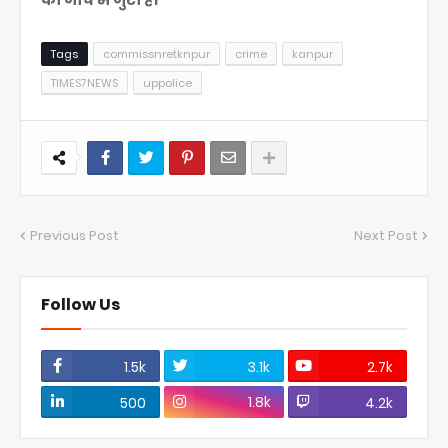
Tags
commissnretknpur
crime
kanpur
TIMES7NEWS
uppolice
Previous Post
Next Post
Follow Us
1.5k
3.1k
2.7k
1.8k
500
4.2k