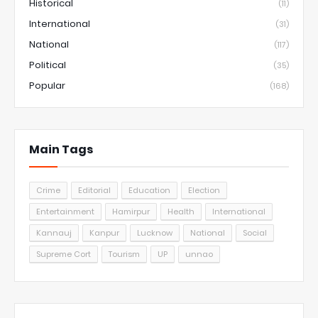
Historical
(11)
International
(31)
National
(117)
Political
(35)
Popular
(168)
Main Tags
Crime
Editorial
Education
Election
Entertainment
Hamirpur
Health
International
Kannauj
Kanpur
Lucknow
National
Social
Supreme Cort
Tourism
UP
unnao