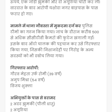
रुपये, एक जोड़ी झुमकी और दो अंगूठियां चोरी कर लीं।
वारदात के बाद आरोपी यशोदा नगर बाइपास के पास
फरार हो गए।
मामले में थाना नौबस्ता में मुकदमा दर्ज कर
पुलिस
टीमों का गठन किया गया। जांच के दौरान करीब 500
से अधिक सीसीटीवी कैमरों की फुटेज खंगाली गई।
इसके बाद ऑटो चालक की पहचान कर उसे गिरफ्तार
किया गया, जिसकी निशानदेही पर गिरोह के अन्य
सदस्यों को भी दबोच लिया गया।
गिरफ्तार आरोपी:
गौरव मेहता उर्फ रोमी (39 वर्ष)
अनुप मिश्रा (54 वर्ष)
विजय शुक्ला
अभियुक्तों के पास से बरामद
2 अदद झुमकी (पीली धातु)
2 अंगूठियां