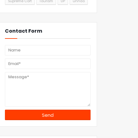
Supreme Cort
Tourism
UP
unnao
Contact Form