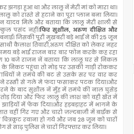
 झगड़ा हुआ था और लालू नें मेरी मां को मारा था।
लू को रास्ते से हटाने का पूरा प्लान बना लिया।
जन यादव मिले और बताया कि लालू मेरी शाली से
्कुल पसंद नहीं।
फिर सुशील, अरुण दीक्षित और
बनाई। जिसकी पूरी मुखबरी बड़े भाई ने की 25 जून
 साथी कैलाश तिवारी,अरुण दीक्षित को लेकर नहर
सी समय बड़े भाई राजन बार बार फोन करके कह रहा
0 बजे राजन नें बताया कि लालू घर से निकल
िया के निकट पहुंचा तो मोड़ पर उसकी गाड़ी रोककर
साथियों ने तमंचे की बट से उसके सर पर वार कर
श ने रस्सी से गले मे फंदा फसाकर पटक दिया।और
 के बाद सुशील नें मुँह में तमंचे की नाल घुसेड़
 तोड़ दिया और फिर लालू की लाश को वही खेत में
ाड़ियों में फेंक दिया।और हड़बड़ाहट में भागने के
ात वहीं गिर गए और चारो जल्दबाजी में बाईक से
ित्रकूट रवाना हो गये और जब 28 जून को चारों
ग से साढ़ पुलिस ने चारों गिरफ्तार कर लिया।