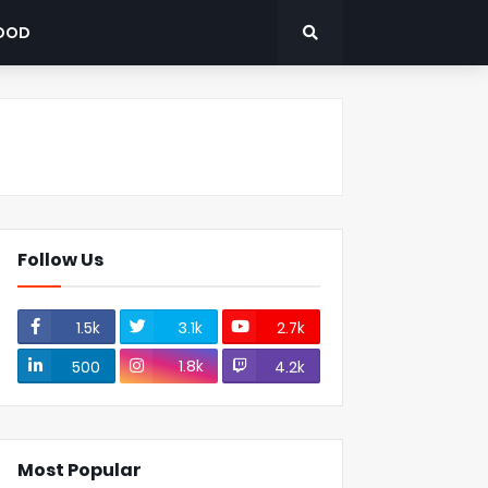
OOD
Follow Us
1.5k
3.1k
2.7k
1.8k
500
4.2k
Most Popular