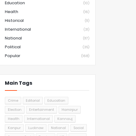
Education
(10)
Health
(16)
Historical
(11)
International
(31)
National
(117)
Political
(35)
Popular
(168)
Main Tags
Crime
Editorial
Education
Election
Entertainment
Hamirpur
Health
International
Kannauj
Kanpur
Lucknow
National
Social