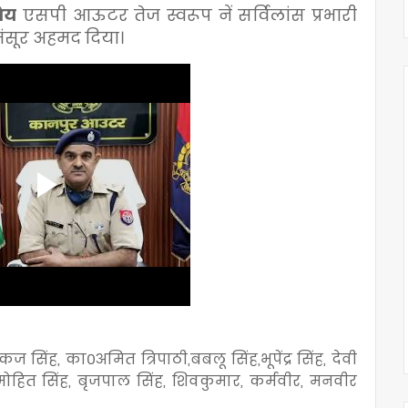
रेय
एसपी आऊटर तेज स्वरूप नें सर्विलांस प्रभारी
 मंसूर अहमद दिया।
ज सिंह, का०अमित त्रिपाठी,बबलू सिंह,भूपेंद्र सिंह, देवी
प, मोहित सिंह, बृजपाल सिंह, शिवकुमार, कर्मवीर, मनवीर