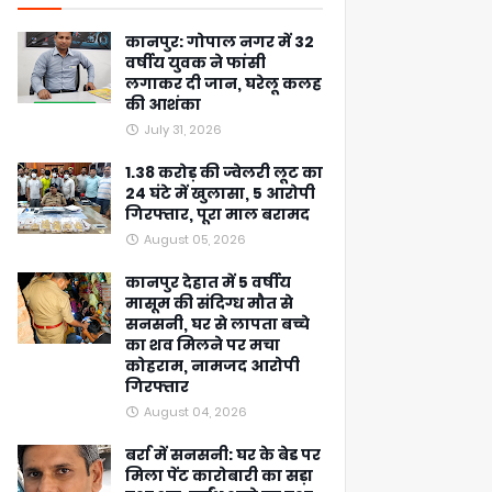
कानपुर: गोपाल नगर में 32
वर्षीय युवक ने फांसी
लगाकर दी जान, घरेलू कलह
की आशंका
July 31, 2026
1.38 करोड़ की ज्वेलरी लूट का
24 घंटे में खुलासा, 5 आरोपी
गिरफ्तार, पूरा माल बरामद
August 05, 2026
कानपुर देहात में 5 वर्षीय
मासूम की संदिग्ध मौत से
सनसनी, घर से लापता बच्चे
का शव मिलने पर मचा
कोहराम, नामजद आरोपी
गिरफ्तार
August 04, 2026
बर्रा में सनसनी: घर के बेड पर
मिला पेंट कारोबारी का सड़ा