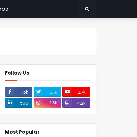
OOD
Follow Us
1.5k
3.1k
2.7k
1.8k
500
4.2k
Most Popular