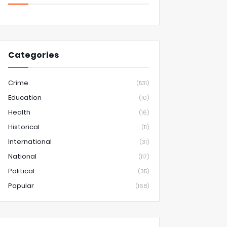
Categories
Crime
(531)
Education
(10)
Health
(16)
Historical
(11)
International
(31)
National
(117)
Political
(35)
Popular
(168)