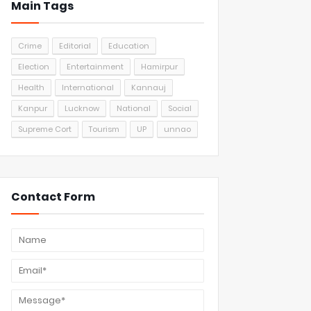
Main Tags
Crime
Editorial
Education
Election
Entertainment
Hamirpur
Health
International
Kannauj
Kanpur
Lucknow
National
Social
Supreme Cort
Tourism
UP
unnao
Contact Form