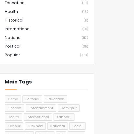
Education
(10)
Health
(16)
Historical
(11)
International
(31)
National
(117)
Political
(35)
Popular
(168)
Main Tags
Crime
Editorial
Education
Election
Entertainment
Hamirpur
Health
International
Kannauj
Kanpur
Lucknow
National
Social