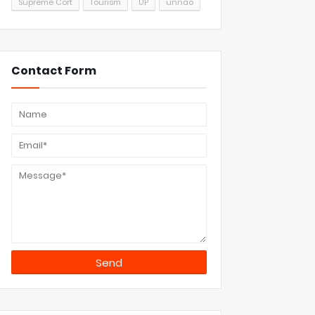
Supreme Cort
Tourism
UP
unnao
Contact Form