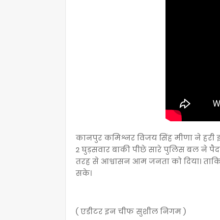
कानपुर कमिश्नर विजय सिंह मीणा ने हरी 
2 घुड़सवार बाकी पीछे सारे पुलिस बल ने पै
तरह से आश्वासन आम जनता को दिया। ताकि
सके।
( एडीटर इन चीफ सुशील निगम )