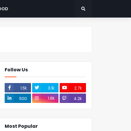
OOD
Follow Us
1.5k
3.1k
2.7k
1.8k
500
4.2k
Most Popular