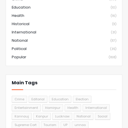
Education
(10)
Health
(16)
Historical
(11)
International
(31)
National
(117)
Political
(35)
Popular
(168)
Main Tags
Crime
Editorial
Education
Election
Entertainment
Hamirpur
Health
International
Kannauj
Kanpur
Lucknow
National
Social
Supreme Cort
Tourism
UP
unnao