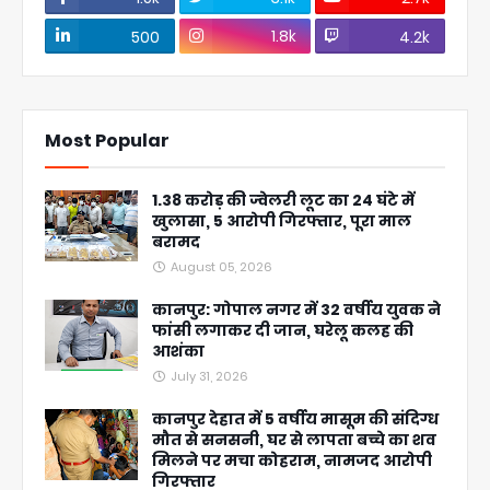
1.8k
500
4.2k
Most Popular
1.38 करोड़ की ज्वेलरी लूट का 24 घंटे में
खुलासा, 5 आरोपी गिरफ्तार, पूरा माल
बरामद
August 05, 2026
कानपुर: गोपाल नगर में 32 वर्षीय युवक ने
फांसी लगाकर दी जान, घरेलू कलह की
आशंका
July 31, 2026
कानपुर देहात में 5 वर्षीय मासूम की संदिग्ध
मौत से सनसनी, घर से लापता बच्चे का शव
मिलने पर मचा कोहराम, नामजद आरोपी
गिरफ्तार