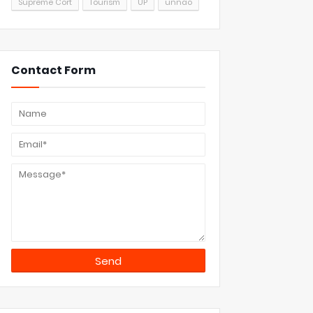
Supreme Cort
Tourism
UP
unnao
Contact Form