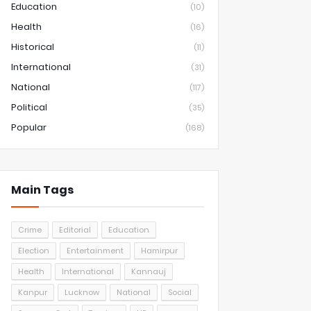
Education
(10)
Health
(16)
Historical
(11)
International
(31)
National
(117)
Political
(35)
Popular
(168)
Main Tags
Crime
Editorial
Education
Election
Entertainment
Hamirpur
Health
International
Kannauj
Kanpur
Lucknow
National
Social