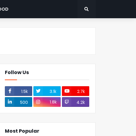
OOD
Follow Us
1.5k
3.1k
2.7k
1.8k
500
4.2k
Most Popular