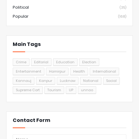
Political
(35)
Popular
(168)
Main Tags
Crime
Editorial
Education
Election
Entertainment
Hamirpur
Health
International
Kannauj
Kanpur
Lucknow
National
Social
Supreme Cort
Tourism
UP
unnao
Contact Form