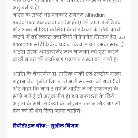
मात्र 5 वर्ष में आईरा ने जो सफलता के झण्‍डे गाडे हैं,वो
अतुलनीय है।
भारत के सबसे बड़े पत्रकार संगठन All Indian
Reporters Association (आईरा) को आज जर्नलिस्‍ट
और अन्‍य मीडिया कर्मियों के वेलफेयर के लिये कार्य
करने में वर्ड क्लास क्वालिटी मैनेजमेंट सिस्टम हेतु ISO
9001:2015 सर्टिफिकेट प्रदान किया गया। इसके साथ ही
आईरा संस्था अबइंटरनेशनल मानकों को पूरा करने
वाली भारत की सर्वप्रथम पत्रकार संस्था बन गयी है।
आईरा के चेयरमैन डा. तारिक ज़की एवं राष्‍ट्रीय मुख्‍य
महासचिव पुनीत नि‍गम ने सभी सदस्‍यों को बधाई दी
और कहा कि मात्र 5 वर्ष में आईरा ने जो सफलता के
झण्‍डे गाडे हैं वो अतुलनीय है। इस सफलता के लिये
आईरा के सभी सदस्‍यों की मेहनत, लगन और आपसी
प्रेम को ही श्रेय दिया जाना चाहिये।
रिपोर्टर इन चीफ:- सुशील निगम