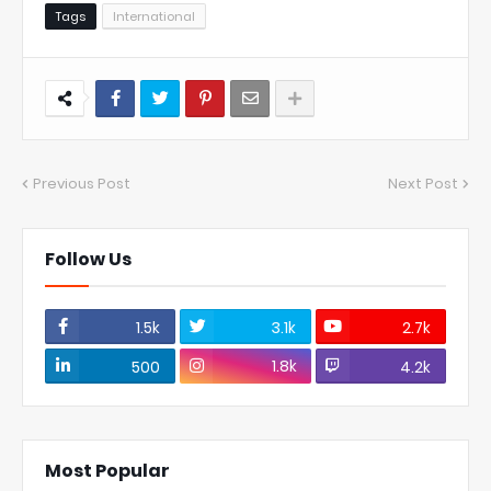
Tags
International
Previous Post
Next Post
Follow Us
1.5k
3.1k
2.7k
1.8k
500
4.2k
Most Popular