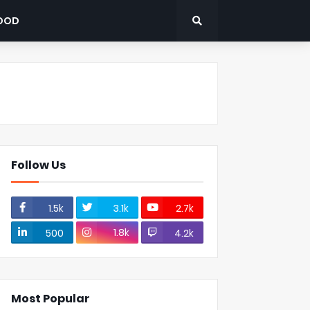
OOD
Follow Us
1.5k
3.1k
2.7k
1.8k
500
4.2k
Most Popular