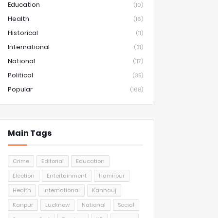
Education
(10)
Health
(16)
Historical
(11)
International
(31)
National
(117)
Political
(35)
Popular
(168)
Main Tags
Crime
Editorial
Education
Election
Entertainment
Hamirpur
Health
International
Kannauj
Kanpur
Lucknow
National
Social