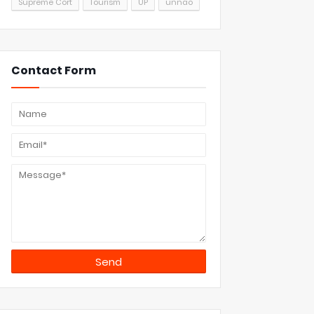
Supreme Cort
Tourism
UP
unnao
Contact Form