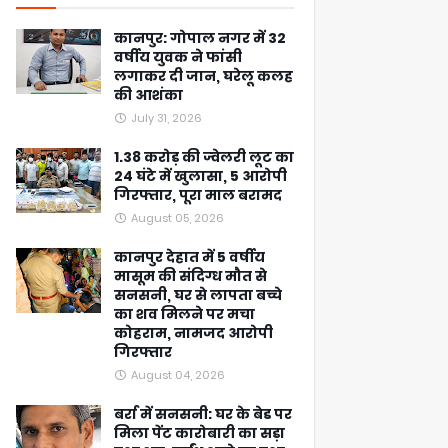
कानपुर: गोपाल नगर में 32
वर्षीय युवक ने फांसी
लगाकर दी जान, घरेलू कलह
की आशंका
July 31, 2026
1.38 करोड़ की ज्वेलरी लूट का
24 घंटे में खुलासा, 5 आरोपी
गिरफ्तार, पूरा माल बरामद
August 05, 2026
कानपुर देहात में 5 वर्षीय
मासूम की संदिग्ध मौत से
सनसनी, घर से लापता बच्चे
का शव मिलने पर मचा
कोहराम, नामजद आरोपी
गिरफ्तार
August 04, 2026
बर्रा में सनसनी: घर के बेड पर
मिला पेंट कारोबारी का सड़ा