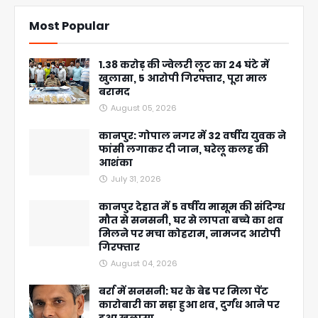
Most Popular
1.38 करोड़ की ज्वेलरी लूट का 24 घंटे में
खुलासा, 5 आरोपी गिरफ्तार, पूरा माल
बरामद
August 05, 2026
कानपुर: गोपाल नगर में 32 वर्षीय युवक ने
फांसी लगाकर दी जान, घरेलू कलह की
आशंका
July 31, 2026
कानपुर देहात में 5 वर्षीय मासूम की संदिग्ध
मौत से सनसनी, घर से लापता बच्चे का शव
मिलने पर मचा कोहराम, नामजद आरोपी
गिरफ्तार
August 04, 2026
बर्रा में सनसनी: घर के बेड पर मिला पेंट
कारोबारी का सड़ा हुआ शव, दुर्गंध आने पर