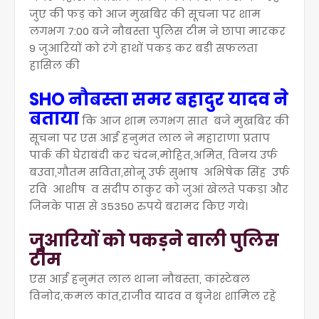
जुए की फड़ को आज मुखबिर की सूचना पर शाम
लगभग 7:00 बजे नौबस्ता पुलिस टीम ने छापा मारकर
9 जुआरियों को रंगे हाथों पकड़ कर बड़ी सफलता
हासिल की
SHO नौबस्ता समर बहादुर यादव ने
बताया
कि आज शाम लगभग सात बजे मुखबिर की
सूचना पर एस आई हनुमंत लाल ने महाराणा प्रताप
पार्क की घेराबंदी कर चंदन,मोहित,अमित, विनय उर्फ
बउवा,गौतम सविता,सोनू उर्फ सुभाष अभिषेक सिंह उर्फ
रवि आशीष व संदीप ठाकुर को जुआं खेलते पकड़ा और
जिनके पास से 35350 रुपये बरामद किए गये।
जुआरियों को पकड़ने वाली पुलिस
टीम
एस आई हनुमंत लाल थाना नौबस्ता, कांस्टेबल
विनोद,कमल कांत,राजीव यादव व बृजेश शामिल रहे