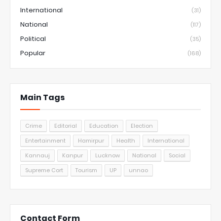
International
(31)
National
(117)
Political
(35)
Popular
(168)
Main Tags
Crime
Editorial
Education
Election
Entertainment
Hamirpur
Health
International
Kannauj
Kanpur
Lucknow
National
Social
Supreme Cort
Tourism
UP
unnao
Contact Form