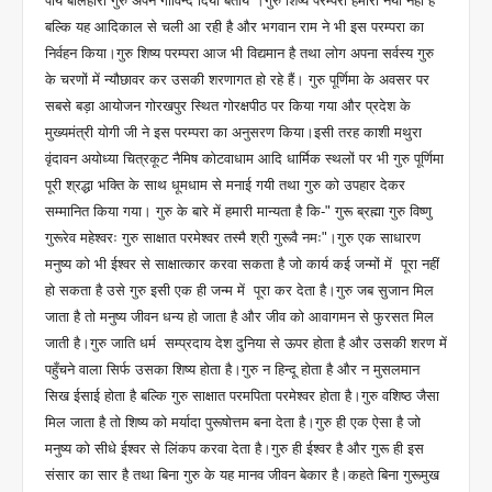
पांय बलिहारी गुरु अपने गोविन्द दियौ बताय"।गुरु शिष्य परम्परा हमारी नयी नहीं है
बल्कि यह आदिकाल से चली आ रही है और भगवान राम ने भी इस परम्परा का
निर्वहन किया।गुरु शिष्य परम्परा आज भी विद्यमान है तथा लोग अपना सर्वस्य गुरु
के चरणों में न्यौछावर कर उसकी शरणागत हो रहे हैं। गुरु पूर्णिमा के अवसर पर
सबसे बड़ा आयोजन गोरखपुर स्थित गोरक्षपीठ पर किया गया और प्रदेश के
मुख्यमंत्री योगी जी ने इस परम्परा का अनुसरण किया।इसी तरह काशी मथुरा
वृंदावन अयोध्या चित्रकूट नैमिष कोटवाधाम आदि धार्मिक स्थलों पर भी गुरु पूर्णिमा
पूरी श्रद्धा भक्ति के साथ धूमधाम से मनाई गयी तथा गुरु को उपहार देकर
सम्मानित किया गया। गुरु के बारे में हमारी मान्यता है कि-" गुरू ब्रह्मा गुरु विष्णु
गुरूरेव महेश्वरः गुरु साक्षात परमेश्वर तस्मै श्री गुरूवै नमः"।गुरु एक साधारण
मनुष्य को भी ईश्वर से साक्षात्कार करवा सकता है जो कार्य कई जन्मों में पूरा नहीं
हो सकता है उसे गुरु इसी एक ही जन्म में पूरा कर देता है।गुरु जब सुजान मिल
जाता है तो मनुष्य जीवन धन्य हो जाता है और जीव को आवागमन से फुरसत मिल
जाती है।गुरु जाति धर्म सम्प्रदाय देश दुनिया से ऊपर होता है और उसकी शरण में
पहुँचने वाला सिर्फ उसका शिष्य होता है।गुरु न हिन्दू होता है और न मुसलमान
सिख ईसाई होता है बल्कि गुरु साक्षात परमपिता परमेश्वर होता है।गुरु वशिष्ठ जैसा
मिल जाता है तो शिष्य को मर्यादा पुरूषोत्तम बना देता है।गुरु ही एक ऐसा है जो
मनुष्य को सीधे ईश्वर से लिंकप करवा देता है।गुरु ही ईश्वर है और गुरू ही इस
संसार का सार है तथा बिना गुरु के यह मानव जीवन बेकार है।कहते बिना गुरूमुख