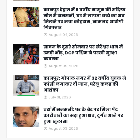
कानपुर देहात में 5 वर्षीय मासूम की संदिग्ध
मौत से सनसनी, घर से लापता बच्चे का शव
मिलने पर मचा कोहराम, नामजद आरोपी
गिरफ्तार
August 04, 2026
सावन के दूसरे सोमवार पर खेरेश्वर धाम में
उमड़ी भीड़, DCP पश्चिम ने परखी सुरक्षा
व्यवस्था
August 09, 2026
कानपुर: गोपाल नगर में 32 वर्षीय युवक ने
फांसी लगाकर दी जान, घरेलू कलह की
आशंका
July 31, 2026
बर्रा में सनसनी: घर के बेड पर मिला पेंट
कारोबारी का सड़ा हुआ शव, दुर्गंध आने पर
हुआ खुलासा
August 03, 2026