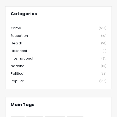
Categories
Crime
(533)
Education
(10)
Health
(16)
Historical
(11)
International
(31)
National
(117)
Political
(35)
Popular
(168)
Main Tags