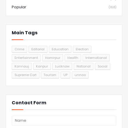
Popular
(168)
Main Tags
Crime
Editorial
Education
Election
Entertainment
Hamirpur
Health
International
Kannauj
Kanpur
Lucknow
National
Social
Supreme Cort
Tourism
UP
unnao
Contact Form