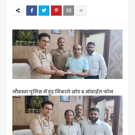
नौबस्ता पुलिस नें ढूंढ़ निकाले खोए 6 मोबाईल फोन