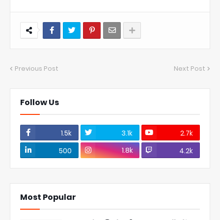
Previous Post
Next Post
Follow Us
1.5k
3.1k
2.7k
1.8k
500
4.2k
Most Popular