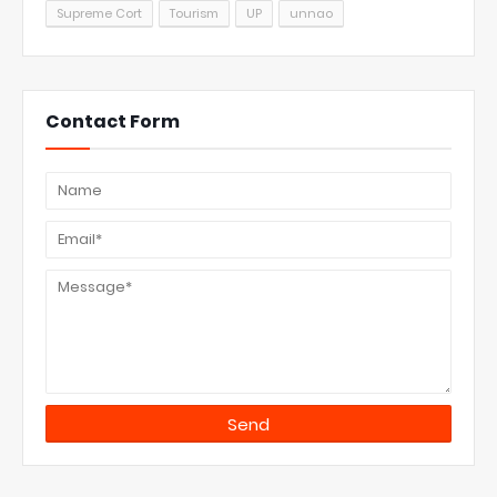
Supreme Cort
Tourism
UP
unnao
Contact Form