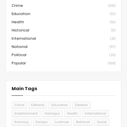
Crime
(531)
Education
(10)
Health
(16)
Historical
(11)
International
(31)
National
(117)
Political
(35)
Popular
(168)
Main Tags
Crime
Editorial
Education
Election
Entertainment
Hamirpur
Health
International
Kannauj
Kanpur
Lucknow
National
Social