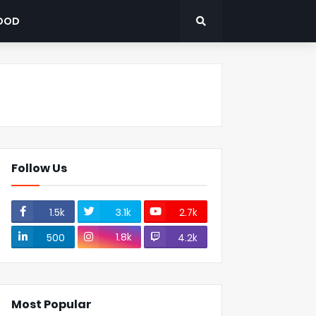
OOD
Follow Us
1.5k
3.1k
2.7k
1.8k
500
4.2k
Most Popular