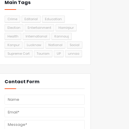
Main Tags
Crime
Editorial
Education
Election
Entertainment
Hamirpur
Health
International
Kannauj
Kanpur
Lucknow
National
Social
Supreme Cort
Tourism
UP
unnao
Contact Form