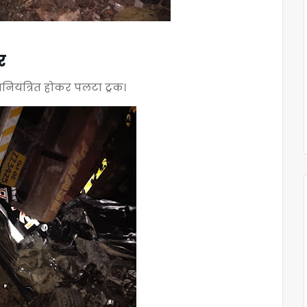
र
अनियंत्रित होकर पलटा ट्रक।