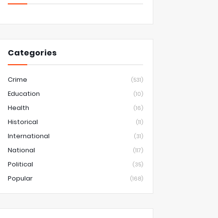
Categories
Crime
(531)
Education
(10)
Health
(16)
Historical
(11)
International
(31)
National
(117)
Political
(35)
Popular
(168)