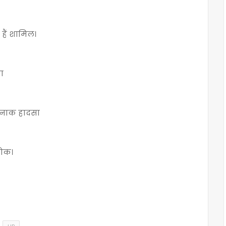
 हैं शामिल।
ना
्दनाक हादसा
शोक।