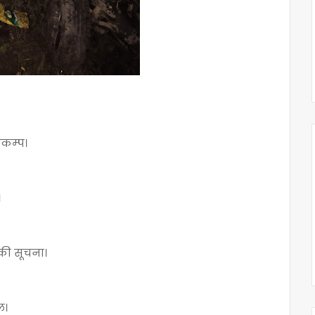
़कम्प।
।
 की सूचना।
यल।