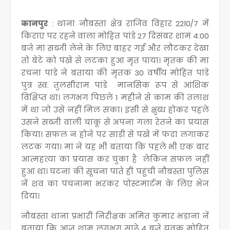
कानपुर
: थाना नौबस्ता क्षेत्र राजिव विहार 2210/7 में
किराए पर रहने वाला मोहित पांडे 27 दिसंबर शाम 4:00
बजे मां सब्जी लेने के लिए बाहर गई और लौटकर देखा
तो बेटे को पंखे से लटका हुआ मृत पाया। मृतक की मां
रचना पांडे ने बताया की मृतक 30 वर्षीय मोहित पांडे
पुत्र स्व. तुलसीराम पांडे मानसिक रूप से आंशिक
विक्षिप्त था। लगभग पिछले 1 महीने से काम की तलाश
में था जो उसे नहीं मिल सका। इसी से क्षुब्ध होकर पहले
उसने सब्जी वाली चाकू से अपना गला रेतने का प्रयास
किया। सफल न होने पर साड़ी से पंखे में फंदा लगाकर
लटक गया। मां ने यह भी बताया कि पहले भी एक बार
आत्महत्या का प्रयास कर चुका है लेकिन सफल नहीं
हुआ था। घटना की सूचना पाते ही पहुंची नौबस्ता पुलिस
नें शव का पंचनामा भरकर पोस्टमार्टम के लिए भेज
दिया।
नौबस्ता थाना प्रभारी निरीक्षक अमित कुमार भड़ाना नें
बताया कि आज शाम लगभग साढ़े 4 बजे युवक मोहित