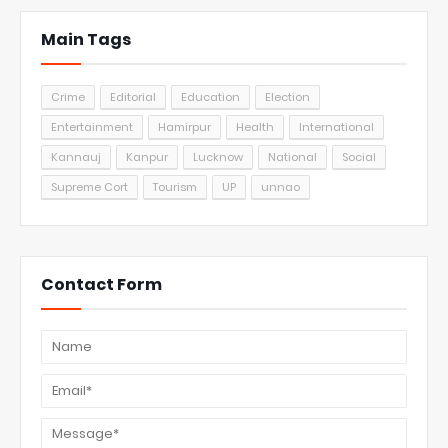
Main Tags
Crime
Editorial
Education
Election
Entertainment
Hamirpur
Health
International
Kannauj
Kanpur
Lucknow
National
Social
Supreme Cort
Tourism
UP
unnao
Contact Form