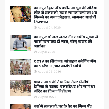
कानपुर देहात में 5 वर्षीय मासूम की संदिग्ध
मौत से सनसनी, घर से लापता बच्चे का शव
मिलने पर मचा कोहराम, नामजद आरोपी
गिरफ्तार
August 04, 2026
कानपुर: गोपाल नगर में 32 वर्षीय युवक ने
फांसी लगाकर दी जान, घरेलू कलह की
आशंका
July 31, 2026
CCTV का शिकंजा! मोबाइल स्नैचिंग गैंग
का पर्दाफाश, चार आरोपी दबोचे
August 09, 2026
श्रावण मास की तैयारियां तेज: डीसीपी
ट्रैफिक ने परमट, बनखंडेश्वर और जागेश्वर
मंदिर का किया निरीक्षण
July 29, 2026
बर्रा में सनसनी: घर के बेड पर मिला पेंट