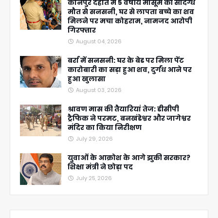
कानपुर देहात में 5 वर्षीय मासूम की संदिग्ध
मौत से सनसनी, घर से लापता बच्चे का शव
मिलने पर मचा कोहराम, नामजद आरोपी
गिरफ्तार
August 04, 2026
बर्रा में सनसनी: घर के बेड पर मिला पेंट
कारोबारी का सड़ा हुआ शव, दुर्गंध आने पर
हुआ खुलासा
August 03, 2026
श्रावण मास की तैयारियां तेज: डीसीपी
ट्रैफिक ने परमट, बनखंडेश्वर और जागेश्वर
मंदिर का किया निरीक्षण
July 29, 2026
युवाओं के आक्रोश के आगे झुकी सरकार?
शिक्षा मंत्री ने छोड़ा पद
July 25, 2026