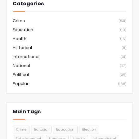
Categories
Crime
(531)
Education
(10)
Health
(16)
Historical
(11)
International
(31)
National
(117)
Political
(35)
Popular
(168)
Main Tags
Crime
Editorial
Education
Election
Entertainment
Hamirpur
Health
International