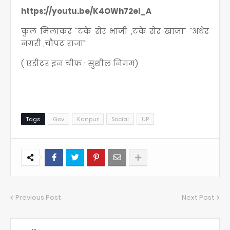
https://youtu.be/K4OWh72eI_A
कुल मिलाकर "टके सेर भाजी ,टके सेर खाजा" "अंधेर
नगरी ,चौपट राजा"
( एडीटर इन चीफ : सुशील निगम)
Tags
Gov
Kanpur
Social
UP
Previous Post
Next Post