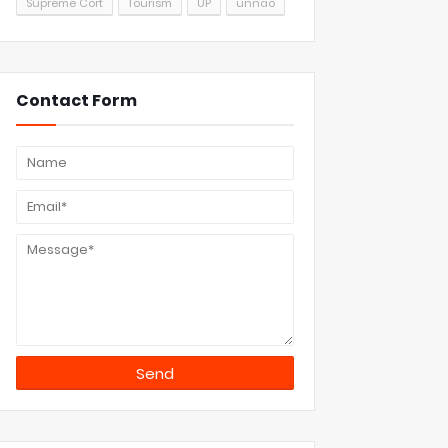
Supreme Cort
Tourism
UP
unnao
Contact Form