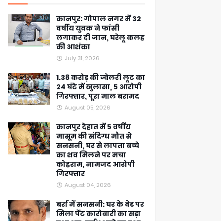
कानपुर: गोपाल नगर में 32
वर्षीय युवक ने फांसी
लगाकर दी जान, घरेलू कलह
की आशंका
July 31, 2026
1.38 करोड़ की ज्वेलरी लूट का
24 घंटे में खुलासा, 5 आरोपी
गिरफ्तार, पूरा माल बरामद
August 05, 2026
कानपुर देहात में 5 वर्षीय
मासूम की संदिग्ध मौत से
सनसनी, घर से लापता बच्चे
का शव मिलने पर मचा
कोहराम, नामजद आरोपी
गिरफ्तार
August 04, 2026
बर्रा में सनसनी: घर के बेड पर
मिला पेंट कारोबारी का सड़ा