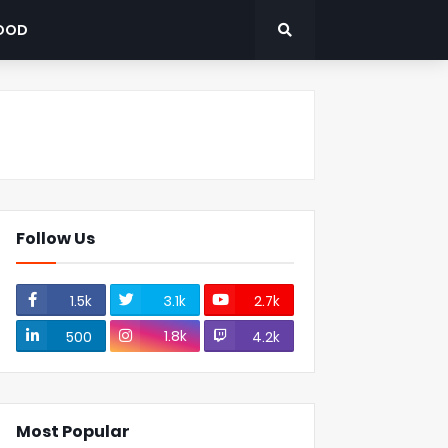
OOD
Follow Us
1.5k
3.1k
2.7k
1.8k
500
4.2k
Most Popular