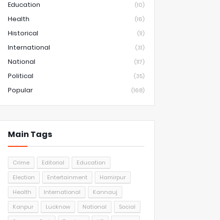
Education
(10)
Health
(16)
Historical
(11)
International
(31)
National
(117)
Political
(35)
Popular
(168)
Main Tags
Crime
Editorial
Education
Election
Entertainment
Hamirpur
Health
International
Kannauj
Kanpur
Lucknow
National
Social