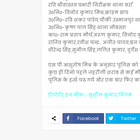
रवि श्रीवास्तव प्रभारी निरीक्षक थाना बर्रा
उ0नि0-विनोद कुमार मिश्र,क्राइम ब्रांच
उ0नि0-रवि शंकर पांडेय,चौकी उस्मानपुर थ
उ0नि0-कृष्ण पाल सिंह थाना नौबस्ता
का0-राम प्रताप मौर्य,अरूण कुमार, विनोद 
राजिव कुमार,रवीश चन्द्र , अजीत यादव,ब्रज 
धीरेन्द्र सिंह,सुनील सिंह,ललित कुमार, दुर्गे
एस पी आशुतोष मिश्र के अनुसार पुलिस क
कुछ ही दिनो पहले जहरीली शराब से कई मौत
पुलिस के हत्थे चढ़ गये और एक बार फिर कानप
रिपोर्टर इन चीफ;- सुशील कुमार निगम
Facebook
Twitter