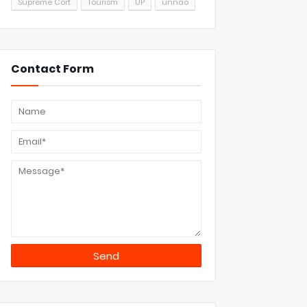
Supreme Cort
Tourism
UP
unnao
Contact Form