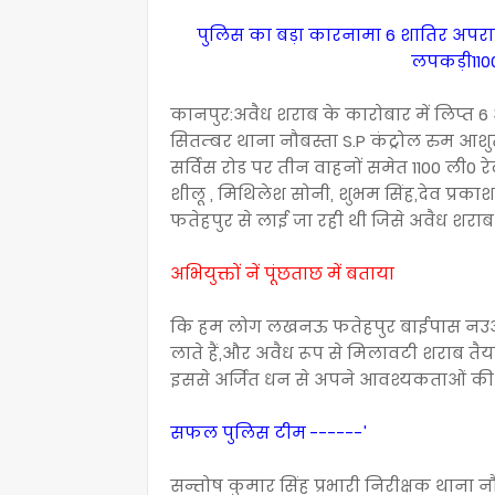
पुलिस का बड़ा कारनामा 6 शातिर अपरा
लपकड़ी1100 
कानपुर:अवैध शराब के कारोबार में लिप्त 
सितम्बर थाना नौबस्ता S.P कंट्रोल रुम आश
सर्विस रोड पर तीन वाहनों समेत 1100 ली0 रे
शीलू , मिथिलेश सोनी, शुभम सिंह,देव प्रकाश 
फतेहपुर से लाई जा रही थी जिसे अवैध शराब 
अभियुक्तों नें पूंछताछ में बताया
कि हम लोग लखनऊ फतेहपुर बाईपास नउआ बा
लाते हैं,और अवैध रूप से मिलावटी शराब तैय
इससे अर्जित धन से अपने आवश्यकताओं की पूर
सफल पुलिस टीम ------'
सन्तोष कुमार सिंह प्रभारी निरीक्षक थाना न