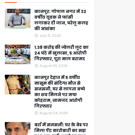
कानपुर: गोपाल नगर में 32
वर्षीय युवक ने फांसी
लगाकर दी जान, घरेलू कलह
की आशंका
July 31, 2026
1.38 करोड़ की ज्वेलरी लूट का
24 घंटे में खुलासा, 5 आरोपी
गिरफ्तार, पूरा माल बरामद
August 05, 2026
कानपुर देहात में 5 वर्षीय
मासूम की संदिग्ध मौत से
सनसनी, घर से लापता बच्चे
का शव मिलने पर मचा
कोहराम, नामजद आरोपी
गिरफ्तार
August 04, 2026
बर्रा में सनसनी: घर के बेड पर
मिला पेंट कारोबारी का सड़ा