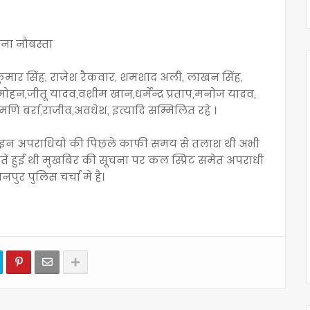
ाना नौबस्ता
कुमार सिंह, राजेश रैकवार, शमशाद अली, लाखन सिंह,
मोहन,जीतू यादव,वशीम खान,धर्मेन्द्र प्रताप,मनोज यादव,
श मणि बर्रा,राजीव,अवधेश, इत्यादि सम्मिलित रहे ।
ो इन अपराधियों की पिछले काफी समय से तलाश थी अभी
ें हुई थी मुखबिर की सूचना पर कल स्प्रिट समेत अपराधी
ुर पुलिस चर्चा मे है।