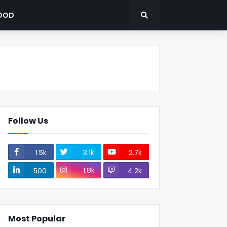
OOD
Follow Us
1.5k
3.1k
2.7k
1.8k
500
4.2k
Most Popular