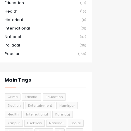
Education
(10)
Health
(16)
Historical
(11)
International
(31)
National
(117)
Political
(35)
Popular
(168)
Main Tags
Crime
Editorial
Education
Election
Entertainment
Hamirpur
Health
International
Kannauj
Kanpur
Lucknow
National
Social