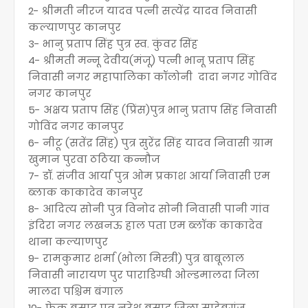
2- श्रीमती नीरज यादव पत्नी सत्येंद्र यादव निवासी
कल्याणपुर कानपुर
3- भानु प्रताप सिंह पुत्र स्व. कुंवर सिंह
4- श्रीमती मन्नू देवीय(मंजू) पत्नी भानू प्रताप सिंह
निवासी नगर महापालिका कॉलोनी दादा नगर गोविंद
नगर कानपुर
5- अक्षय प्रताप सिंह (प्रिंस)पुत्र भानु प्रताप सिंह निवासी
गोविंद नगर कानपुर
6- नीटू (सतेंद्र सिंह) पुत्र सुरेंद्र सिंह यादव निवासी ग्राम
खुमान पुरवा ठठिया कन्नौज
7- डॉ. संजीव आर्या पुत्र ओम प्रकाश आर्या निवासी एम
ब्लाक काकादेव कानपुर
8- आदित्य सोनी पुत्र विनोद सोनी निवासी पानी गांव
इंदिरा नगर लखनऊ हाल पता एम ब्लॉक काकादेव
थाना कल्याणपुर
9- रामकुमार शर्मा (भोला मिस्त्री) पुत्र बाबूलाल
निवासी नारायण पुर पाराडिग्घी ओल्डमालदा जिला
मालदा पश्चिम बंगाल
10- फेकू बसाद पुत्र नरेश बसाद जिला साहेबगंज