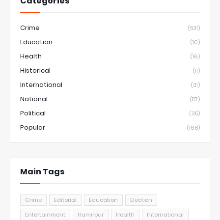
Categories
Crime
(531)
Education
(10)
Health
(16)
Historical
(11)
International
(31)
National
(117)
Political
(35)
Popular
(168)
Main Tags
Crime
Editorial
Education
Election
Entertainment
Hamirpur
Health
International