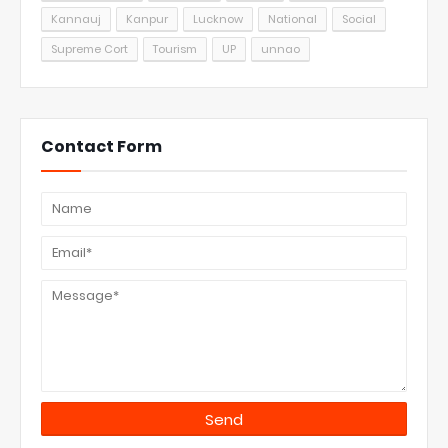
Kannauj
Kanpur
Lucknow
National
Social
Supreme Cort
Tourism
UP
unnao
Contact Form