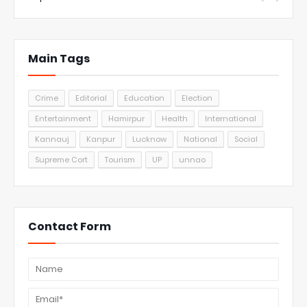
Main Tags
Crime
Editorial
Education
Election
Entertainment
Hamirpur
Health
International
Kannauj
Kanpur
Lucknow
National
Social
Supreme Cort
Tourism
UP
unnao
Contact Form