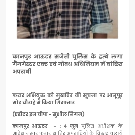
कानपुर आऊटर सजेती पुलिस के हत्थे लगा
गैंगगेस्टर एक्ट एवं गोवध अधिनियम में वांछित
अपराधी
फरार अभियुक्त को मुखबिर की सूचना पर आनूपूर
मोड़ चौराहे से किया गिरफ्तार
(एडीटर इन चीफ - सुशील निगम)
कानपुर आऊटर - : 4 जून
पुलिस अधीक्षक के
आदेशानुसार फरार शातिर अपराधियों के विरुद्ध चलाये