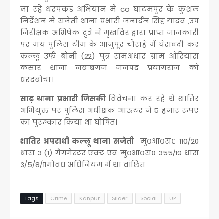
जा रहे धरपकड़ अभियान में co घाटमपुर के कुशल
निर्देशन में सजेती थाना प्रभारी जनार्दन सिंह यादव ,उप
निरीक्षक अभिषेक दुवे नें मुखविर द्वारा प्राप्त जानकारी
पर मय पुलिस टीम के आनुपूर चौराहे में घेराबंदी कर
कल्लू उर्फ बोनी (22) पुत्र रामअधार ग्राम ओरियारा
कसार थाना नबाबगंज जनपद प्रयागराज को
धरदबोचा।
साढ़ थाना प्रभारी जिसकी
विवेचना कर रहे थे शातिर
अभियुक्त पर पुलिस अधीक्षक आऊटर ने 5 हजार रुपए
का पुरुष्कार किया था घोषित।
शातिर अपराधी कल्लू थाना सजेती
मु०आ०स० 110/20
धारा 3 (1) गैंगगेस्टर एक्ट एवं मु०आ०स० 355/19 धारा
3/5/8/11गोवध अधिनियम में था वांछित
Tags
Crime
Kanpur
Slider.
Social
UP