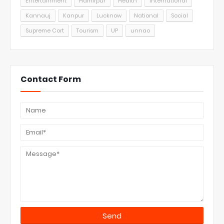
Entertainment
Hamirpur
Health
International
Kannauj
Kanpur
Lucknow
National
Social
Supreme Cort
Tourism
UP
unnao
Contact Form