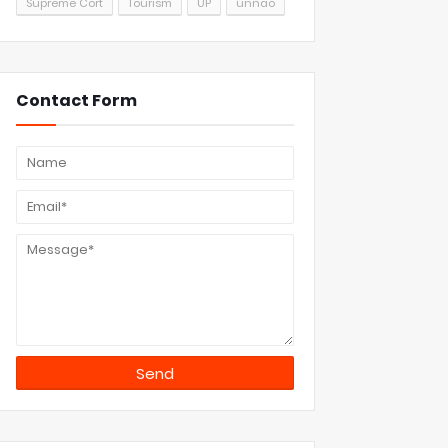
Supreme Cort
Tourism
UP
unnao
Contact Form