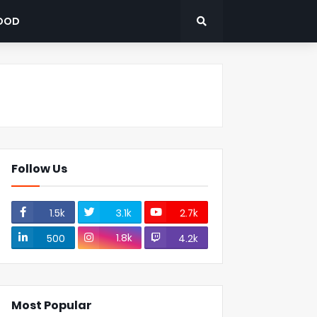
OOD
Follow Us
1.5k
3.1k
2.7k
1.8k
500
4.2k
Most Popular