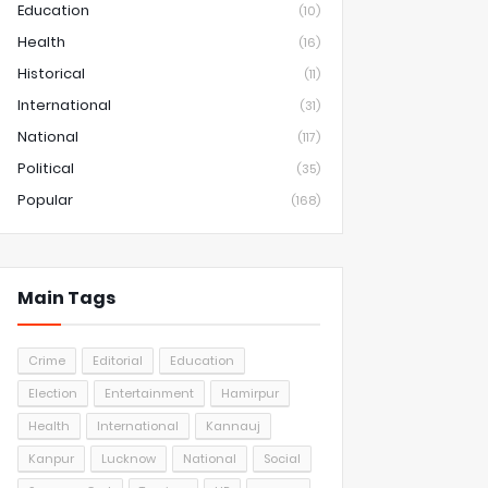
Education
(10)
Health
(16)
Historical
(11)
International
(31)
National
(117)
Political
(35)
Popular
(168)
Main Tags
Crime
Editorial
Education
Election
Entertainment
Hamirpur
Health
International
Kannauj
Kanpur
Lucknow
National
Social