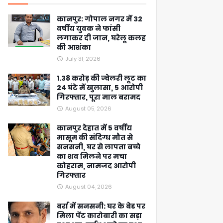
कानपुर: गोपाल नगर में 32
वर्षीय युवक ने फांसी
लगाकर दी जान, घरेलू कलह
की आशंका
July 31, 2026
1.38 करोड़ की ज्वेलरी लूट का
24 घंटे में खुलासा, 5 आरोपी
गिरफ्तार, पूरा माल बरामद
August 05, 2026
कानपुर देहात में 5 वर्षीय
मासूम की संदिग्ध मौत से
सनसनी, घर से लापता बच्चे
का शव मिलने पर मचा
कोहराम, नामजद आरोपी
गिरफ्तार
August 04, 2026
बर्रा में सनसनी: घर के बेड पर
मिला पेंट कारोबारी का सड़ा