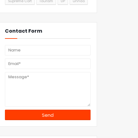
Supreme Cort
Tourism
UP
unnao
Contact Form