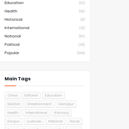
Education
(10)
Health
(16)
Historical
(11)
International
(31)
National
(117)
Political
(35)
Popular
(168)
Main Tags
Crime
Editorial
Education
Election
Entertainment
Hamirpur
Health
International
Kannauj
Kanpur
Lucknow
National
Social