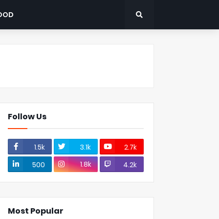
OOD
Follow Us
1.5k
3.1k
2.7k
1.8k
500
4.2k
Most Popular