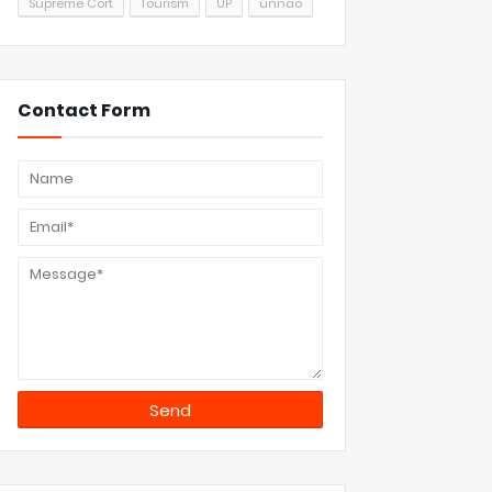
Supreme Cort
Tourism
UP
unnao
Contact Form