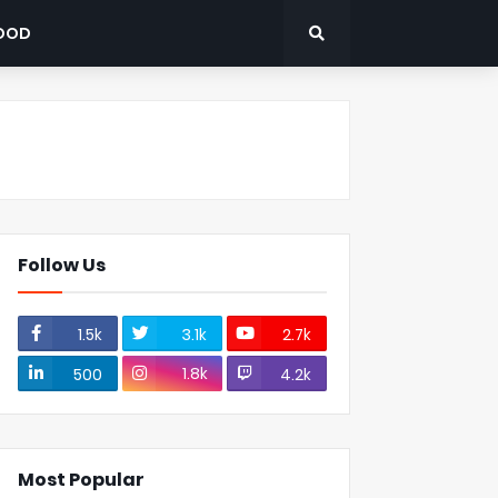
OOD
Follow Us
1.5k
3.1k
2.7k
1.8k
500
4.2k
Most Popular