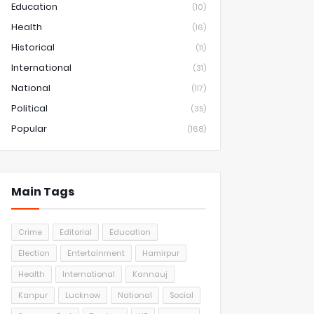
Education
(10)
Health
(16)
Historical
(11)
International
(31)
National
(117)
Political
(35)
Popular
(168)
Main Tags
Crime
Editorial
Education
Election
Entertainment
Hamirpur
Health
International
Kannauj
Kanpur
Lucknow
National
Social