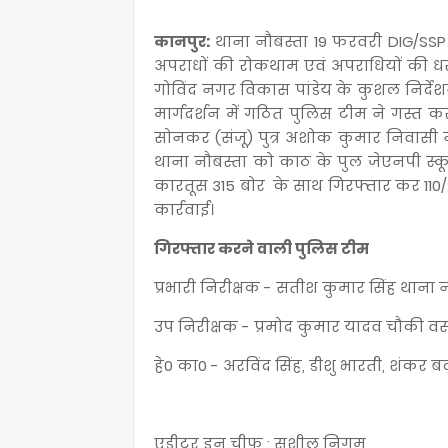
कानपुर:
थाना नौबस्ता 19 फरवरी DIG/SSP डॉ
अपराधों की रोकथाम एवं अपराधियों की
गोविंद नगर विकास पांडेय के कुशल निर्देश
मार्गदर्शन में गठित पुलिस टीम ने गस्त 
सोनकर (संजू) पुत्र अशोक कुमार निवासी न
थाना नौबस्ता को काठ के पुल जेएनपी स्क
कारतूस 315 बोर के साथ गिरफ्तार कर 110/
कार्रवाई।
गिरफ्तार करने वाली पुलिस टीम
प्रभारी निरीक्षक - सतीश कुमार सिंह थाना 
उप निरीक्षक - प्रमोद कुमार यादव चौकी वस
हे0 का0 - अरविंद सिंह, डीशु भारती, शंकर बक्स
एडीटर इन चीफ : सुशील निगम