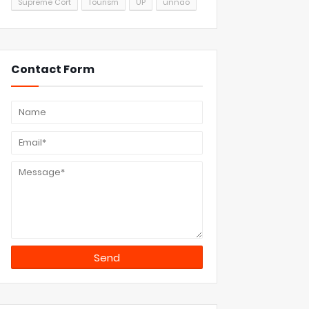
Supreme Cort
Tourism
UP
unnao
Contact Form