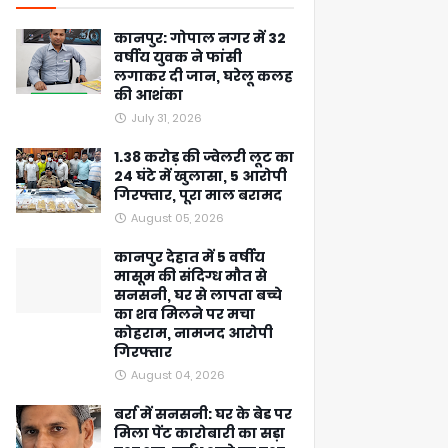
कानपुर: गोपाल नगर में 32
वर्षीय युवक ने फांसी
लगाकर दी जान, घरेलू कलह
की आशंका
July 31, 2026
1.38 करोड़ की ज्वेलरी लूट का
24 घंटे में खुलासा, 5 आरोपी
गिरफ्तार, पूरा माल बरामद
August 05, 2026
कानपुर देहात में 5 वर्षीय
मासूम की संदिग्ध मौत से
सनसनी, घर से लापता बच्चे
का शव मिलने पर मचा
कोहराम, नामजद आरोपी
गिरफ्तार
August 04, 2026
बर्रा में सनसनी: घर के बेड पर
मिला पेंट कारोबारी का सड़ा