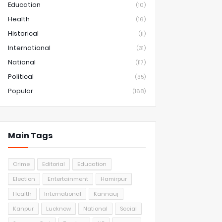
Education
(10)
Health
(16)
Historical
(11)
International
(31)
National
(117)
Political
(35)
Popular
(168)
Main Tags
Crime
Editorial
Education
Election
Entertainment
Hamirpur
Health
International
Kannauj
Kanpur
Lucknow
National
Social