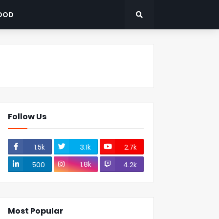
OOD
Follow Us
1.5k
3.1k
2.7k
1.8k
500
4.2k
Most Popular