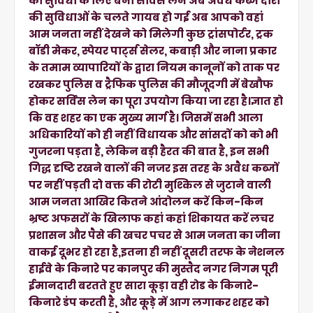
की सुविधा के लिए बनी सर्विस लेन अब अवैध कब्जे दारो
की सुविधाओं के चलते गायब हो गई अब आपको वहां
आम जनता नहीं देखने को मिलेगी कुछ ट्रांसपोर्टर, ट्रक
बॉडी मेकर, स्पेयर पार्ट्स सेलर, कबाड़ी और नाना प्रकार
के तमाम व्यापारियों के द्वारा नियम कानूनों को ताक पर
रखकर पुलिस व ट्रैफिक पुलिस की मौजूदगी में बेखौफ
होकर सर्विस लेन का पूरा उपयोग किया जा रहा है।ज्ञात हो
कि वह शहर का एक मुख्य मार्ग है। जिसमें सभी आला
अधिकारियों को ही नहीं विधायक और सांसदों को को भी
गुजरना पड़ता है, लेकिन बड़ी हैरत की बात है, इन सभी
गिद्ध दृष्टि रखने वालों की नजर इस तरह के अवैध कब्जों
पर नहीं पड़ती दो वक्त की रोटी मुश्किल से जुटाने वाली
आम जनता आखिर कितने आंदोलन करें किन-किन
भ्रष्ट अफसरों के खिलाफ कहां कहां शिकायत करें लचर
प्रशासन और पैसे की खचर पचर से आम जनता का जीना
वाकई दूभर हो रहा है,इतना ही नहीं दूसरी तरफ के नेशनल
हाईवे के किनारे पर कानपुर की मुस्तैद नगर निगम पूरी
ईमानदारी बरतते हुए सारा कूड़ा वही रोड के किनारे-
किनारे डंप करती है, और कूड़े में आग लगाकर शहर को