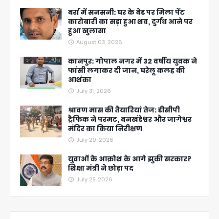
बर्रा में सनसनी: घर के बेड पर मिला पेंट
कारोबारी का सड़ा हुआ शव, दुर्गंध आने पर
हुआ खुलासा
August 03, 2026
कानपुर: गोपाल नगर में 32 वर्षीय युवक ने
फांसी लगाकर दी जान, घरेलू कलह की
आशंका
July 31, 2026
श्रावण मास की तैयारियां तेज: डीसीपी
ट्रैफिक ने परमट, बनखंडेश्वर और जागेश्वर
मंदिर का किया निरीक्षण
July 29, 2026
युवाओं के आक्रोश के आगे झुकी सरकार?
शिक्षा मंत्री ने छोड़ा पद
July 25, 2026