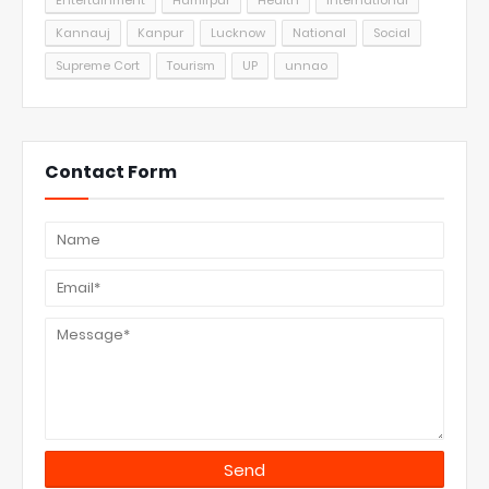
Entertainment
Hamirpur
Health
International
Kannauj
Kanpur
Lucknow
National
Social
Supreme Cort
Tourism
UP
unnao
Contact Form