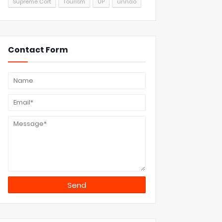
Supreme Cort
Tourism
UP
unnao
Contact Form