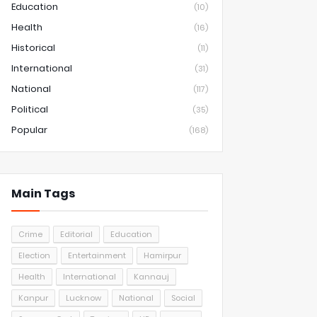
Education
(10)
Health
(16)
Historical
(11)
International
(31)
National
(117)
Political
(35)
Popular
(168)
Main Tags
Crime
Editorial
Education
Election
Entertainment
Hamirpur
Health
International
Kannauj
Kanpur
Lucknow
National
Social