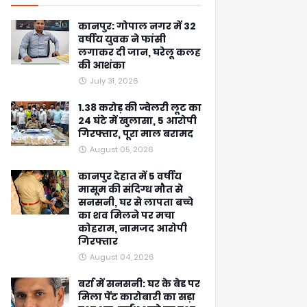
कानपुर: गोपाल नगर में 32
वर्षीय युवक ने फांसी
लगाकर दी जान, घरेलू कलह
की आशंका
July 31, 2026
1.38 करोड़ की ज्वेलरी लूट का
24 घंटे में खुलासा, 5 आरोपी
गिरफ्तार, पूरा माल बरामद
August 05, 2026
कानपुर देहात में 5 वर्षीय
मासूम की संदिग्ध मौत से
सनसनी, घर से लापता बच्चे
का शव मिलने पर मचा
कोहराम, नामजद आरोपी
गिरफ्तार
August 04, 2026
बर्रा में सनसनी: घर के बेड पर
मिला पेंट कारोबारी का सड़ा