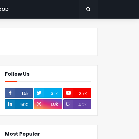
OOD
Follow Us
1.5k
3.1k
2.7k
1.8k
500
4.2k
Most Popular