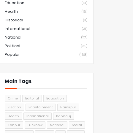
Education
(10)
Health
(16)
Historical
(11)
International
(31)
National
(117)
Political
(35)
Popular
(168)
Main Tags
Crime
Editorial
Education
Election
Entertainment
Hamirpur
Health
International
Kannauj
Kanpur
Lucknow
National
Social