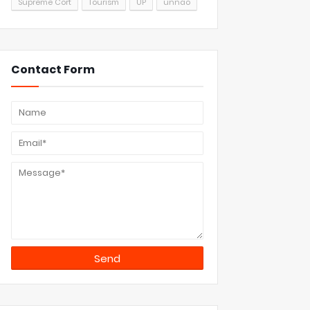
Supreme Cort
Tourism
UP
unnao
Contact Form