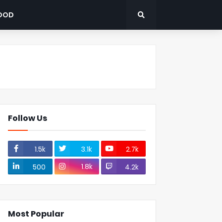
OOD
Follow Us
1.5k
3.1k
2.7k
1.8k
500
4.2k
Most Popular