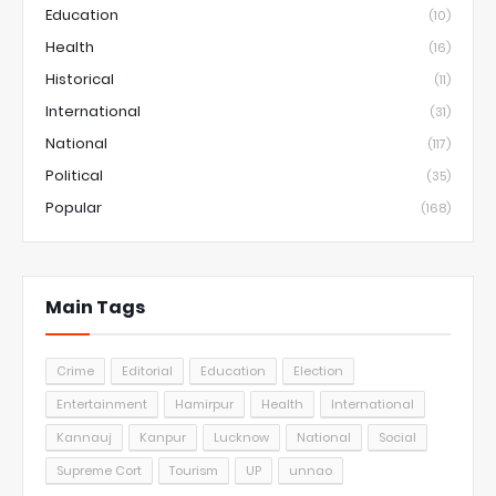
Education
(10)
Health
(16)
Historical
(11)
International
(31)
National
(117)
Political
(35)
Popular
(168)
Main Tags
Crime
Editorial
Education
Election
Entertainment
Hamirpur
Health
International
Kannauj
Kanpur
Lucknow
National
Social
Supreme Cort
Tourism
UP
unnao