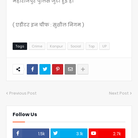
महाराजपुर पुलिस जुटी हुई है।
( एडीटर इन चीफ : सुशील निगम )
Tags
Crime
Kanpur
Social
Top
UP
Previous Post
Next Post
Follow Us
1.5k
3.1k
2.7k