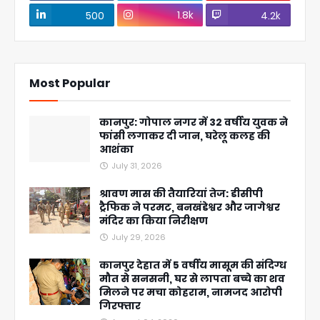
1.8k
500
4.2k
Most Popular
कानपुर: गोपाल नगर में 32 वर्षीय युवक ने
फांसी लगाकर दी जान, घरेलू कलह की
आशंका
July 31, 2026
श्रावण मास की तैयारियां तेज: डीसीपी
ट्रैफिक ने परमट, बनखंडेश्वर और जागेश्वर
मंदिर का किया निरीक्षण
July 29, 2026
कानपुर देहात में 5 वर्षीय मासूम की संदिग्ध
मौत से सनसनी, घर से लापता बच्चे का शव
मिलने पर मचा कोहराम, नामजद आरोपी
गिरफ्तार