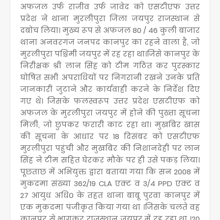
अफजल उर्फ राजीव उर्फ जावेद को एसटीएफ उत्तर
प्रदेश ने थाना मुरलीपुरा जिला जयपुर राजस्थान से
दबोच लिया। मुख्य रूप से अफजल 80 / 46 कुली बाजार
थाना अनवरगंज जनपद कानपुर का रहने वाला है, जो
मुरलीपुरा पश्चिमी जयपुर में रह रहा था।जिसे कानपुर के
निरीक्षक श्री लान सिंह को टीम गठित कर पुरस्कार
घोषित सभी अपराधियों पर निगरानी रखने उनके प्रति
जानकारी जुटाने और कार्यवाही करने के निर्देश दिए
गए थे। जिसके फलस्वरूप उत्तर प्रदेश एसटीएफ को
अफजल के मुरलीपुरा जयपुर में होने की पुख्ता सूचना
मिली, जो छुपकर फरारी काट रहा था। मुखबिर खास
की सूचना के आधार पर 18 दिसंबर को एसटीएफ
मुरलीपुरा पहुंची और मुखबिर की निशानदेही पर लान
सिंह ने टीम सहित घेरकर मौके पर ही उसे पकड़ लिया।
पूछताछ में अभियुक्त द्वारा बताया गया कि सन 2008 में
मुकदमा संख्या 362/19 CLA एक्ट व 3/4 PPD एक्ट व
27 आयुध अधि० के तहत थाना बाबू पुरवा कानपुर में
एक मुकदमा पंजीकृत किया गया था ।जिसके चलते वह
कानपुर से भागकर राजस्थान जयपुर में रह रहा था ।20