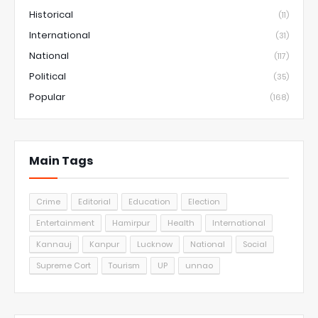
Historical
(11)
International
(31)
National
(117)
Political
(35)
Popular
(168)
Main Tags
Crime
Editorial
Education
Election
Entertainment
Hamirpur
Health
International
Kannauj
Kanpur
Lucknow
National
Social
Supreme Cort
Tourism
UP
unnao