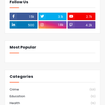
Follow Us
1.5k
3.1k
2.7k
1.8k
500
4.2k
Most Popular
Categories
Crime
(531)
Education
(10)
Health
(16)